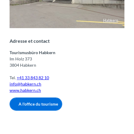
Habkern
Tourismusbüro Habkern
Adresse et contact
Tourismusbüro Habkern
Im Holz 373
3804 Habkern
Tel.
+41 33 843 82 10
info@habkern.ch
www.habkern.ch
A l'office du tourisme