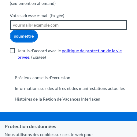
(seulement en allemand)
Votre adresse e-mail
(Exigée)
soumettre
Je suis d'accord avec le
politique de protection de la vie
privée
.
(Exigée)
Précieux conseils d’excursion
Informations sur des offres et des manifestations actuelles
Histoires de la Région de Vacances Interlaken
Protection des données
Commune Interlaken
|
Mentions légales
|
Protection des
données
|
Contact
|
A propos de nous
|
Trade Corner
|
Nous utilisons des cookies sur ce site web pour