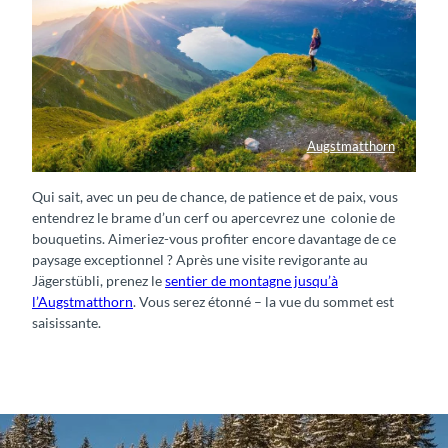
Augstmatthorn
Panorama-Blick vom Augstmatthorn über den Brienzersee
Qui sait, avec un peu de chance, de patience et de paix, vous
entendrez le brame d’un cerf ou apercevrez une colonie de
bouquetins. Aimeriez-vous profiter encore davantage de ce
paysage exceptionnel ? Après une visite revigorante au
Jägerstübli, prenez le
sentier de montagne jusqu’à
l’Augstmatthorn
. Vous serez étonné – la vue du sommet est
saisissante.