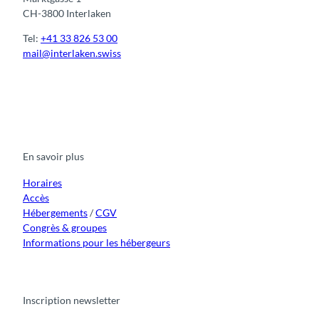
CH-3800 Interlaken
Tel:
+41 33 826 53 00
mail@interlaken.swiss
F
Y
I
t
L
a
o
n
i
i
c
u
s
k
n
e
t
t
t
k
b
u
a
o
e
o
b
g
k
d
En savoir plus
o
e
r
I
k
a
n
m
Horaires
Accès
Hébergements
/
CGV
Congrès & groupes
Informations pour les hébergeurs
Inscription newsletter