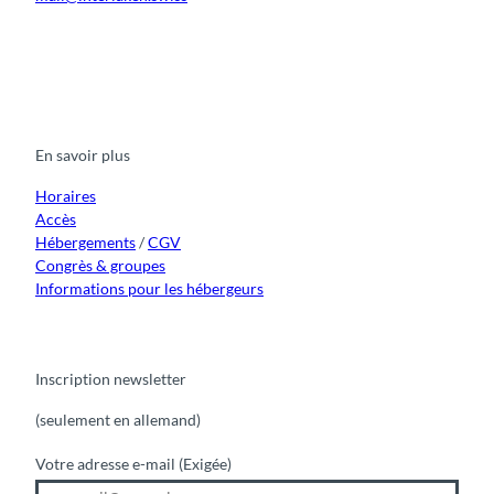
F
Y
I
t
L
a
o
n
i
i
c
u
s
k
n
e
t
t
t
k
b
u
a
o
e
o
b
g
k
d
En savoir plus
o
e
r
I
k
a
n
m
Horaires
Accès
Hébergements
/
CGV
Congrès & groupes
Informations pour les hébergeurs
Inscription newsletter
(seulement en allemand)
Votre adresse e-mail
(Exigée)