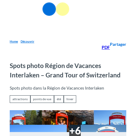
T
FR
o
Webcams
Information
Recherche
Menu
c
o
n
t
e
Home
Découvrir
Partager
PDF
n
t
Spots photo Région de Vacances
Interlaken – Grand Tour of Switzerland
Spots photo dans la Région de Vacances Interlaken
attractions
points de vue
été
hiver