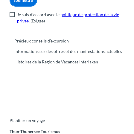
soumettre
s
Je suis d'accord avec le
politique de protection de la vie
privée
.
(Exigée)
Précieux conseils d’excursion
Informations sur des offres et des manifestations actuelles
Histoires de la Région de Vacances Interlaken
F
Y
I
t
L
a
o
n
i
i
c
u
s
k
n
e
t
t
t
k
b
u
a
o
e
o
b
g
k
d
Planifier un voyage
o
e
r
I
k
a
n
m
Thun-Thunersee Tourismus