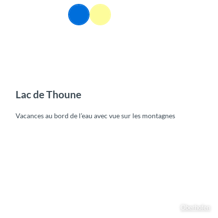
T
FR
o
Webcams
Information
Recherche
Menu
c
o
n
t
e
n
t
Lac de Thoune
Vacances au bord de l’eau avec vue sur les montagnes
Oberhofen