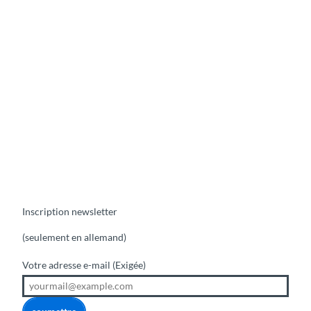
n
e
T
h
o
u
n
e
&
Inscription newsletter
e
n
(seulement en allemand)
v
Votre adresse e-mail
(Exigée)
i
r
o
n