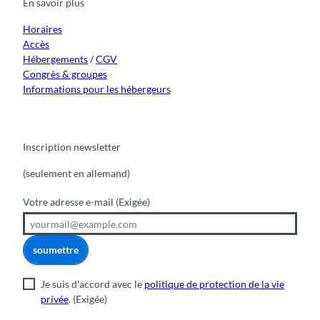
En savoir plus
o
e
r
I
k
a
n
m
Horaires
Accès
Hébergements
/
CGV
Congrès & groupes
Informations pour les hébergeurs
Inscription newsletter
(seulement en allemand)
Votre adresse e-mail
(Exigée)
soumettre
Je suis d'accord avec le
politique de protection de la vie
privée
.
(Exigée)