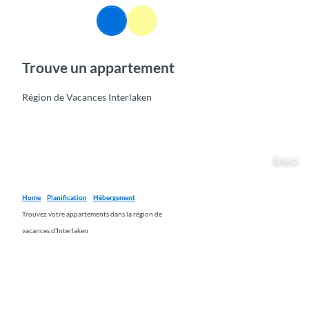
T
FR
o
Webcams
Information
Recherche
Menu
c
o
Trouve un
appartement
n
t
e
Région de Vacances Interlaken
n
t
Brienz
Home
Planification
Hébergement
Trouvez votre appartements dans la région de
vacances d'Interlaken