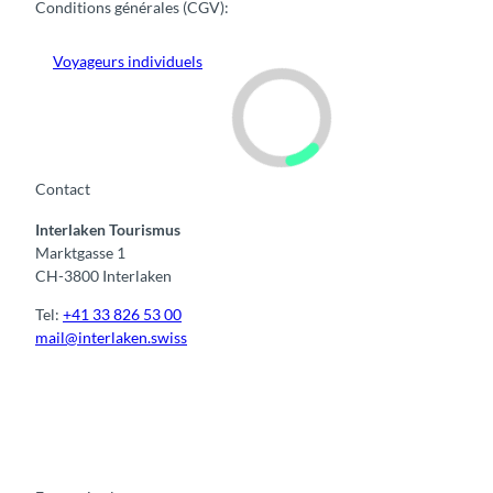
Conditions générales (CGV):
Voyageurs individuels
Contact
Interlaken Tourismus
Marktgasse 1
CH-3800 Interlaken
Tel:
+41 33 826 53 00
mail@interlaken.swiss
F
Y
I
t
L
a
o
n
i
i
c
u
s
k
n
e
t
t
t
k
b
u
a
o
e
o
b
g
k
d