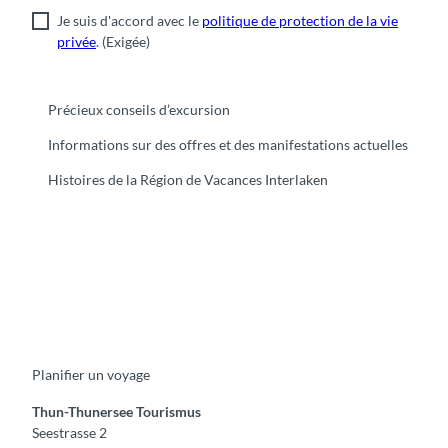
Je suis d'accord avec le
politique de protection de la vie
privée
.
(Exigée)
Précieux conseils d’excursion
Informations sur des offres et des manifestations actuelles
Histoires de la Région de Vacances Interlaken
F
Y
I
t
L
a
o
n
i
i
c
u
s
k
n
e
t
t
t
k
b
u
a
o
e
o
b
g
k
d
Planifier un voyage
o
e
r
I
k
a
n
m
Thun-Thunersee Tourismus
Seestrasse 2