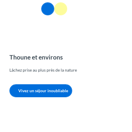
T
FR
o
Webcams
Information
Recherche
Menu
c
o
n
t
e
n
t
Thoune et environs
Lâchez prise au plus près de la nature
Vivez un séjour inoubliable