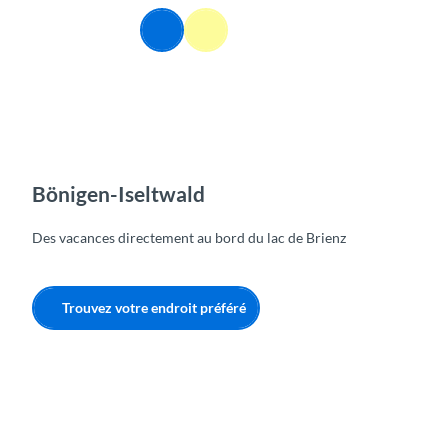
T
FR
o
Webcams
Information
Recherche
Menu
c
o
n
t
e
n
t
Bönigen-Iseltwald
Des vacances directement au bord du lac de Brienz
Trouvez votre endroit préféré