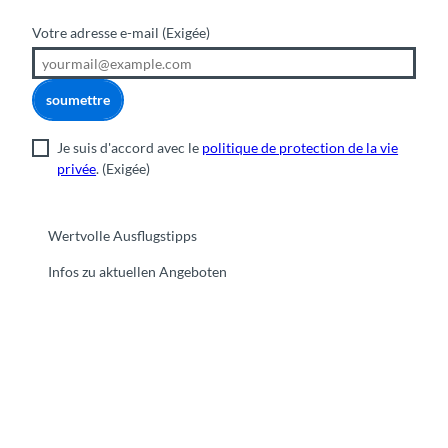
Votre adresse e-mail
(Exigée)
soumettre
Je suis d'accord avec le
politique de protection de la vie
privée
.
(Exigée)
Wertvolle Ausflugstipps
Infos zu aktuellen Angeboten
F
Y
I
t
L
a
o
n
i
i
c
u
s
k
n
e
t
t
t
k
b
u
a
o
e