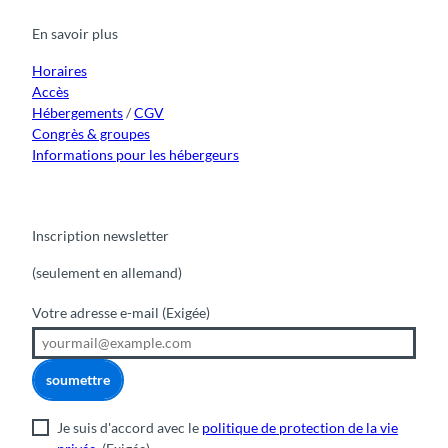
b
u
a
o
e
o
b
g
k
d
En savoir plus
o
e
r
I
k
a
n
m
Horaires
Accès
Hébergements
/
CGV
Congrès & groupes
Informations pour les hébergeurs
Inscription newsletter
(seulement en allemand)
Votre adresse e-mail
(Exigée)
soumettre
Je suis d'accord avec le
politique de protection de la vie