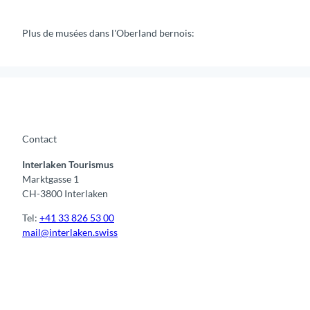
Plus de musées dans l'Oberland bernois:
Contact
Interlaken Tourismus
Marktgasse 1
CH-3800 Interlaken
Tel:
+41 33 826 53 00
mail@interlaken.swiss
F
Y
I
t
L
a
o
n
i
i
c
u
s
k
n
e
t
t
t
k