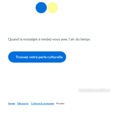
T
FR
o
Webcams
Information
Recherche
Menu
c
o
n
t
e
Quand la nostalgie à rendez-vous avec l’air du temps
n
t
Trouvez votre perle culturelle
Hofstetten bei Brienz
Home
Découvrir
Culture & coutumes
Musées