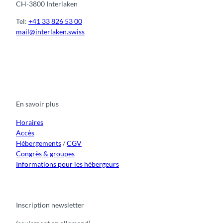
CH-3800 Interlaken
e
m
Tel:
+41 33 826 53 00
e
mail@interlaken.swiss
n
t
s
F
Y
I
t
L
a
o
n
i
i
c
u
s
k
n
e
t
t
t
k
b
u
a
o
e
o
b
g
k
d
En savoir plus
o
e
r
I
k
a
n
m
Horaires
Accès
Hébergements
/
CGV
Congrès & groupes
Informations pour les hébergeurs
Inscription newsletter