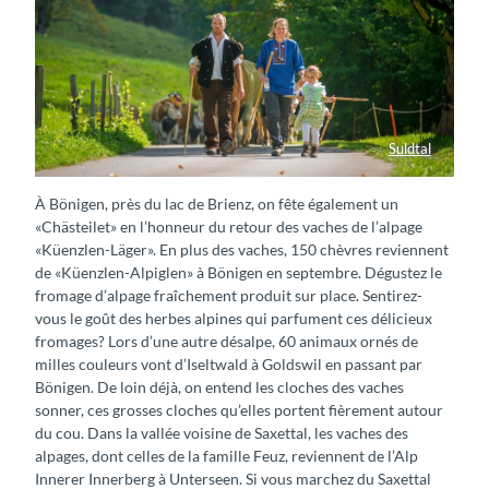
Suldtal
Älpler Familie Suldtal
À Bönigen, près du lac de Brienz, on fête également un
«Chästeilet» en l’honneur du retour des vaches de l’alpage
«Küenzlen-Läger». En plus des vaches, 150 chèvres reviennent
de «Küenzlen-Alpiglen» à Bönigen en septembre. Dégustez le
fromage d’alpage fraîchement produit sur place. Sentirez-
vous le goût des herbes alpines qui parfument ces délicieux
fromages? Lors d’une autre désalpe, 60 animaux ornés de
milles couleurs vont d’Iseltwald à Goldswil en passant par
Bönigen. De loin déjà, on entend les cloches des vaches
sonner, ces grosses cloches qu’elles portent fièrement autour
du cou. Dans la vallée voisine de Saxettal, les vaches des
alpages, dont celles de la famille Feuz, reviennent de l’Alp
Innerer Innerberg à Unterseen. Si vous marchez du Saxettal