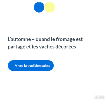
T
FR
o
Webcams
Information
Recherche
Menu
c
o
n
t
e
n
L’automne – quand le fromage est
t
partagé et les vaches décorées
Vivez la tradition suisse
Suldtal