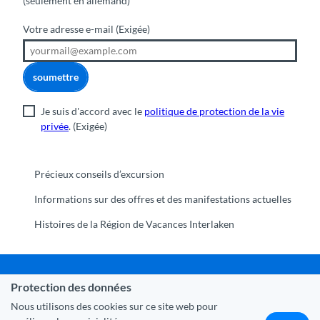
(seulement en allemand)
Votre adresse e-mail
(Exigée)
soumettre
Je suis d'accord avec le
politique de protection de la vie
privée
.
(Exigée)
Précieux conseils d’excursion
Informations sur des offres et des manifestations actuelles
Histoires de la Région de Vacances Interlaken
Protection des données
Commune Interlaken
|
Mentions légales
|
Protection des
données
|
Contact
|
A propos de nous
|
Trade Corner
|
Nous utilisons des cookies sur ce site web pour
Médias
|
Partenaires