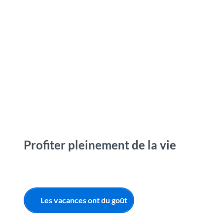
T
o
Destinations
Découvrir
Planification
c
o
n
t
e
n
t
Profiter pleinement de la vie
Les vacances ont du goût