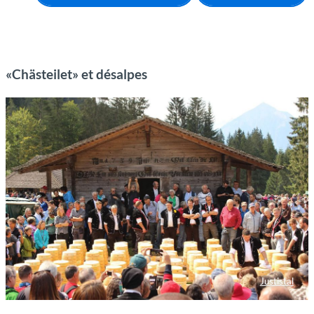
«Chästeilet» et désalpes
Justistal
Auslosung Käse Justistal