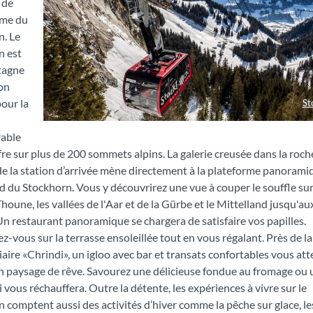
 de
me du
n. Le
n est
tagne
on
our la
St
Stockhorn Gondel Panorama Winter
able
ffre sur plus de 200 sommets alpins. La galerie creusée dans la roche
e la station d’arrivée mène directement à la plateforme panoramiq
d du Stockhorn. Vous y découvrirez une vue à couper le souffle sur l
 Thoune, les vallées de l'Aar et de la Gürbe et le Mittelland jusqu'au
Un restaurant panoramique se chargera de satisfaire vos papilles.
z-vous sur la terrasse ensoleillée tout en vous régalant. Près de la
aire «Chrindi», un igloo avec bar et transats confortables vous at
 paysage de rêve. Savourez une délicieuse fondue au fromage ou 
 vous réchauffera. Outre la détente, les expériences à vivre sur le
 comptent aussi des activités d’hiver comme la pêche sur glace, le