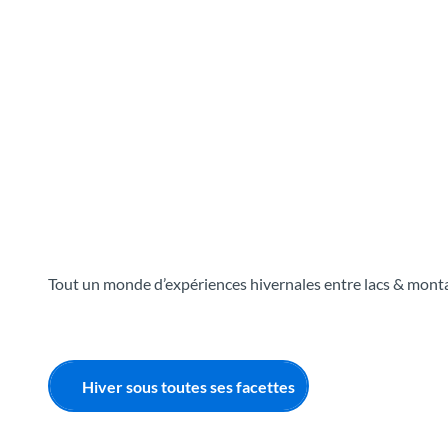
T
o
Destinations
Découvrir
Planification
c
o
n
t
e
n
t
Tout un monde d’expériences hivernales entre lacs & mon
Hiver sous toutes ses facettes