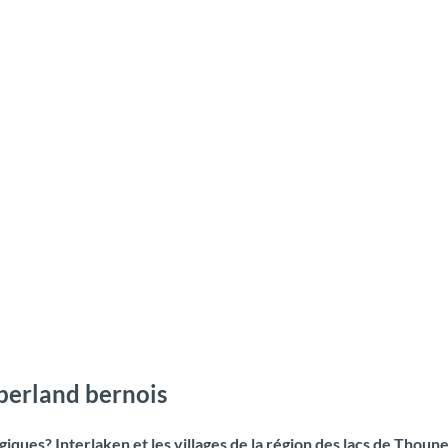
Oberland bernois
ques? Interlaken et les villages de la région des lacs de Thoune