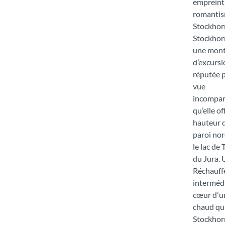
empreint
romantis
Stockhor
Stockhor
une mon
d’excursi
réputée p
vue
incompar
qu’elle o
hauteur d
paroi nor
le lac de
du Jura. 
Réchauffe
intermédi
cœur d'un
chaud qui
Stockhorn