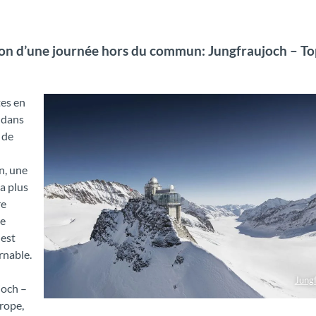
on d’une journée hors du commun: Jungfraujoch – To
tes en
 dans
 de
n, une
la plus
re
re
 est
rnable.
Jung
joch –
Jungfraujoch - Top of Europe
rope,