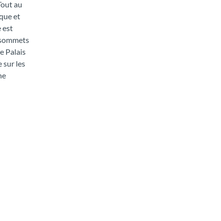
Tout au
ique et
 est
s sommets
e Palais
 sur les
ne