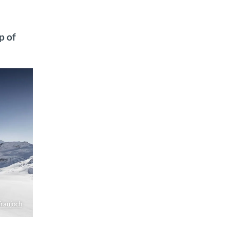
p of
fraujoch