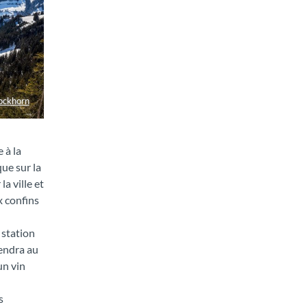
ockhorn
 à la
ue sur la
a ville et
x confins
 station
tendra au
un vin
s