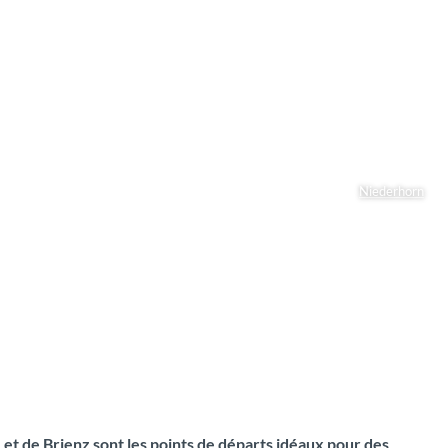
Niederhorn
 et de Brienz sont les points de départs idéaux pour des