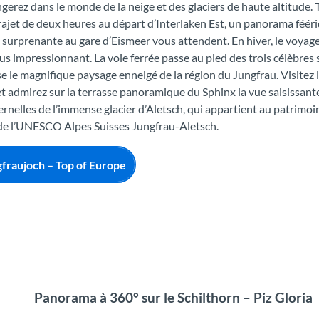
gerez dans le monde de la neige et des glaciers de haute altitude. 
rajet de deux heures au départ d’Interlaken Est, un panorama féér
 surprenante au gare d’Eismeer vous attendent. En hiver, le voyage
us impressionnant. La voie ferrée passe au pied des trois célèbre
se le magnifique paysage enneigé de la région du Jungfrau. Visitez l
et admirez sur la terrasse panoramique du Sphinx la vue saisissante
ernelles de l’immense glacier d’Aletsch, qui appartient au patrimoi
de l’UNESCO Alpes Suisses Jungfrau-Aletsch.
fraujoch – Top of Europe
Panorama à 360° sur le Schilthorn – Piz Gloria