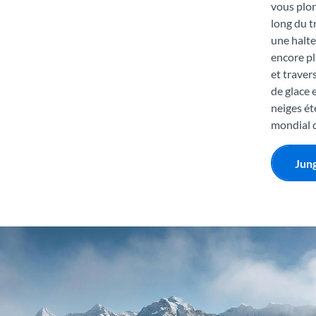
vous plon
long du t
une halte
encore pl
et traver
de glace 
neiges ét
mondial 
Jung