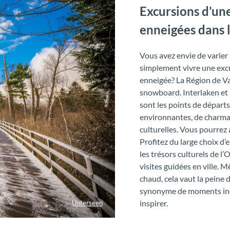
Excursions d’une
enneigées dans 
Vous avez envie de varier
simplement vivre une excu
enneigée? La Région de Vac
snowboard. Interlaken et l
sont les points de départ
environnantes, de charmant
culturelles. Vous pourrez a
Profitez du large choix d
les trésors culturels de l
visites guidées en ville. M
chaud, cela vaut la peine 
synonyme de moments inou
inspirer.
Unterseen