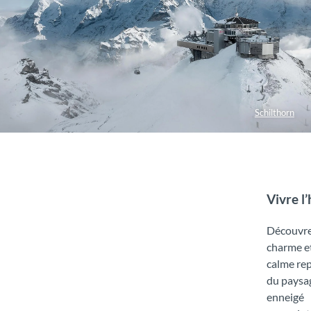
Schilthorn
Vivre l
Découvre
charme et
calme re
du paysa
enneigé