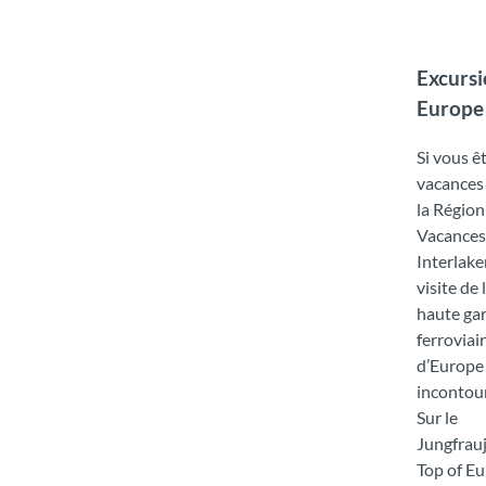
Excursi
Europe
Si vous ê
vacances
la Région
Vacances
Interlake
visite de 
haute ga
ferroviai
d’Europe
incontou
Sur le
Jungfrau
Top of Eu