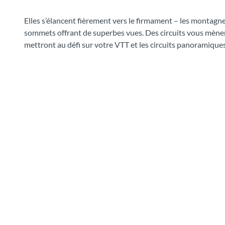
d
o
Elles s’élancent fièrement vers le firmament – les montagne
n
sommets offrant de superbes vues. Des circuits vous mènent 
n
mettront au défi sur votre VTT et les circuits panoramiques
é
e
s