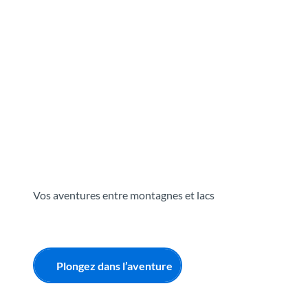
T
o
Destinations
Découvrir
Planification
c
o
n
t
e
n
t
Vos aventures entre montagnes et lacs
Plongez dans l’aventure