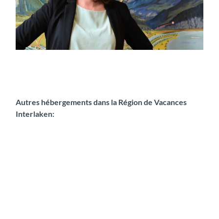
Manuela Füegi, Manager Reservation bei Interlaken Tourismus
Autres hébergements dans la Région de Vacances
Interlaken:
H
ô