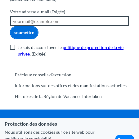
Votre adresse e-mail
(Exigée)
soumettre
Je suis d'accord avec le
politique de protection de la vie
privée
.
(Exigée)
Précieux conseils d’excursion
Informations sur des offres et des manifestations actuelles
Histoires de la Région de Vacances Interlaken
Protection des données
Commune Interlaken
|
Mentions légales
|
Protection des
données
|
Contact
|
A propos de nous
|
Trade Corner
|
Nous utilisons des cookies sur ce site web pour
Médias
|
Partenaires
améliorer la convivialité.