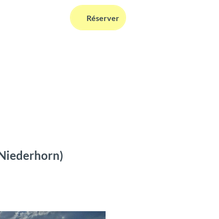
FR
Réserver
Webcams
Information
Recherche
(Niederhorn)