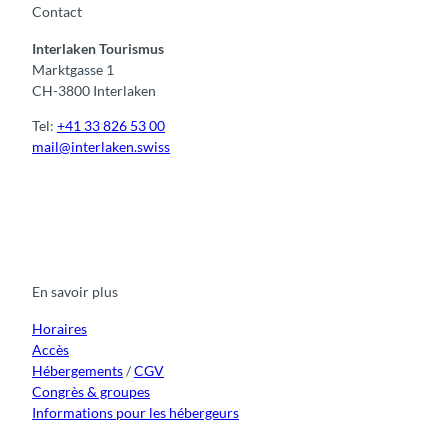
Contact
r
g
Interlaken Tourismus
r
Marktgasse 1
o
CH-3800 Interlaken
u
p
Tel:
+41 33 826 53 00
e
mail@interlaken.swiss
s
F
Y
I
t
L
a
o
n
i
i
c
u
s
k
n
e
t
t
t
k
b
u
a
o
e
o
b
g
k
d
En savoir plus
o
e
r
I
k
a
n
m
Horaires
Accès
Hébergements
/
CGV
Congrès & groupes
Informations pour les hébergeurs