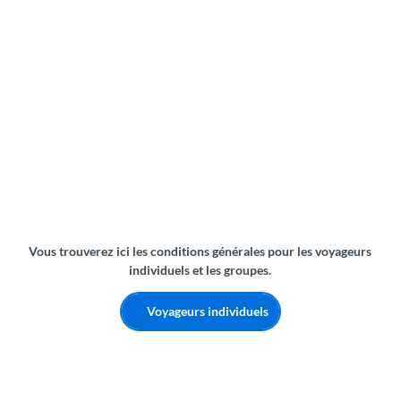
H
é
b
e
r
g
e
Vous trouverez ici les conditions générales pour les voyageurs
m
individuels et les groupes.
e
n
Voyageurs individuels
t
s
p
o
u