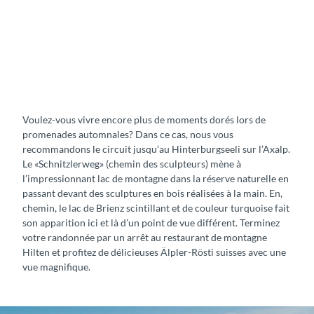
n
é
e
c
A
i
x
r
a
c
l
u
p
Voulez-vous vivre encore plus de moments dorés lors de
l
promenades automnales? Dans ce cas, nous vous
a
recommandons le circuit jusqu’au Hinterburgseeli sur l’Axalp.
i
Le «Schnitzlerweg» (chemin des sculpteurs) mène à
r
l’impressionnant lac de montagne dans la réserve naturelle en
e
passant devant des sculptures en bois réalisées à la main. En,
A
chemin, le lac de Brienz scintillant et de couleur turquoise fait
x
son apparition ici et là d’un point de vue différent. Terminez
a
votre randonnée par un arrêt au restaurant de montagne
l
Hilten et profitez de délicieuses Älpler-Rösti suisses avec une
p
vue magnifique.
−
H
i