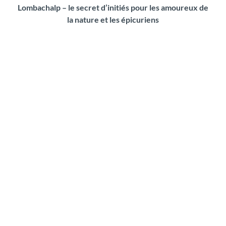
Lombachalp – le secret d’initiés pour les amoureux de
la nature et les épicuriens
R
a
n
d
o
n
n
é
e
c
i