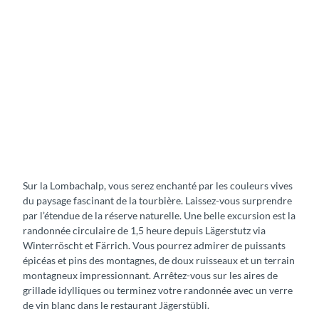
r
c
u
l
a
i
r
e
L
L
o
ä
m
g
b
e
a
r
Sur la Lombachalp, vous serez enchanté par les couleurs vives
c
s
du paysage fascinant de la tourbière. Laissez-vous surprendre
h
t
par l’étendue de la réserve naturelle. Une belle excursion est la
a
u
randonnée circulaire de 1,5 heure depuis Lägerstutz via
l
t
Winterröscht et Färrich. Vous pourrez admirer de puissants
p
z
épicéas et pins des montagnes, de doux ruisseaux et un terrain
montagneux impressionnant. Arrêtez-vous sur les aires de
−
grillade idylliques ou terminez votre randonnée avec un verre
W
de vin blanc dans le restaurant Jägerstübli.
i