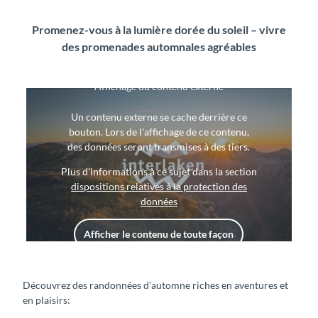
n
g
Promenez-vous à la lumière dorée du soleil – vivre
des promenades automnales agréables
Affichage du contenu externe
Un contenu externe se cache derrière ce
bouton. Lors de l'affichage de ce contenu,
des données seront transmises à des tiers.
Plus d'informations à ce sujet dans la section
dispositions relatives à la protection des
données
Afficher le contenu de toute façon
Découvrez des randonnées d’automne riches en aventures et
en plaisirs: