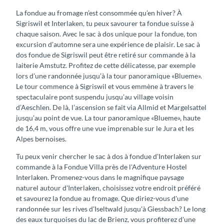
i
q
La fondue au fromage n’est consommée qu’en hiver? À
n
u
Sigriswil et Interlaken, tu peux savourer ta fondue suisse à
l
’
chaque saison. Avec le sac à dos unique pour la fondue, ton
a
à
excursion d'automne sera une expérience de plaisir. Le sac à
c
l
dos fondue de Sigriswil peut être retiré sur commande à la
u
a
laiterie Amstutz. Profitez de cette délicatesse, par exemple
s
t
lors d’une randonnée jusqu’à la tour panoramique «Blueme».
t
o
Le tour commence à Sigriswil et vous emmène à travers le
r
u
spectaculaire pont suspendu jusqu’au village voisin
e
r
d’Aeschlen. De là, l’ascension se fait via Allmid et Margelsattel
i
p
jusqu’au point de vue. La tour panoramique «Blueme», haute
d
a
de 16,4 m, vous offre une vue imprenable sur le Jura et les
y
n
Alpes bernoises.
l
o
l
Tu peux venir chercher le sac à dos à fondue d'Interlaken sur
r
i
commande à la Fondue Villa près de l'Adventure Hostel
a
q
Interlaken. Promenez-vous dans le magnifique paysage
m
u
naturel autour d'Interlaken, choisissez votre endroit préféré
i
e
et savourez la fondue au fromage. Que diriez-vous d'une
q
a
randonnée sur les rives d'Iseltwald jusqu'à Giessbach? Le long
u
u
des eaux turquoises du lac de Brienz, vous profiterez d'une
e