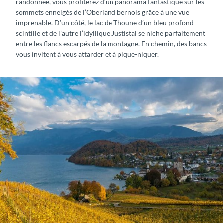
randonnée, vous profiterez d’un panorama fantastique sur les
sommets enneigés de l’Oberland bernois grâce à une vue
N
imprenable. D’un côté, le lac de Thoune d’un bleu profond
i
scintille et de l’autre l’idyllique Justistal se niche parfaitement
e
entre les flancs escarpés de la montagne. En chemin, des bancs
d
vous invitent à vous attarder et à pique-niquer.
e
r
h
o
r
n
−
G
e
m
m
e
n
a
l
p