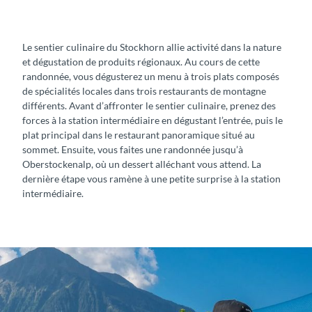
o
S
c
t
k
o
Le sentier culinaire du Stockhorn allie activité dans la nature
h
c
et dégustation de produits régionaux. Au cours de cette
o
k
randonnée, vous dégusterez un menu à trois plats composés
r
h
de spécialités locales dans trois restaurants de montagne
n
o
différents. Avant d’affronter le sentier culinaire, prenez des
r
forces à la station intermédiaire en dégustant l’entrée, puis le
n
plat principal dans le restaurant panoramique situé au
sommet. Ensuite, vous faites une randonnée jusqu’à
Oberstockenalp, où un dessert alléchant vous attend. La
dernière étape vous ramène à une petite surprise à la station
intermédiaire.