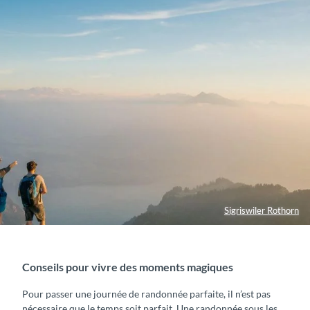
n
t
e
r
b
u
r
g
s
e
e
l
i
Sigriswiler Rothorn
Conseils pour vivre des moments magiques
Pour passer une journée de randonnée parfaite, il n’est pas
nécessaire que le temps soit parfait. Une randonnée sous les