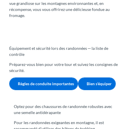
b
vue grandiose sur les montagnes environnantes et, en
B
o
récompense, vous vous offrirez une délicieuse fondue au
l
r
fromage.
u
d
e
d
m
u
e
l
a
Équipement et sécurité lors des randonnées ─ la liste de
c
contrôle
d
e
Préparez-vous bien pour votre tour et suivez les consignes de
B
sécurité.
r
i
Règles de conduite importantes
Bien s'équiper
e
n
z
Optez pour des chaussures de randonnée robustes avec
une semelle antidérapante
Pour les randonnées exigeantes en montagne, il est
recommandé d’utiliser des bâtons de trekking