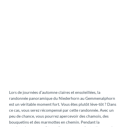
R
a
n
d
o
n
n
é
e
p
N
a
i
n
e
o
d
r
e
Lors de journées d’automne claires et ensoleillées, la
a
r
randonnée panoramique du Niederhorn au Gemmenalphorn
m
h
est un véritable moment fort. Vous êtes plutôt lève-tôt ? Dans
i
o
ce cas, vous serez récompensé par cette randonnée. Avec un
q
r
peu de chance, vous pourrez apercevoir des chamois, des
u
n
bouquetins et des marmottes en chemin. Pendant la
e