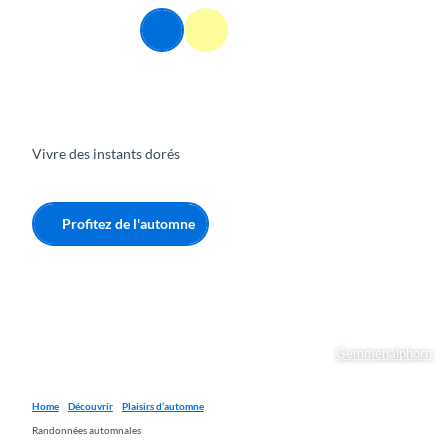
T
FR
o
Webcams
Information
Recherche
Menu
c
o
n
t
e
Vivre des instants dorés
n
t
Profitez de l'automne
Gemmenalphorn
Home
Découvrir
Plaisirs d’automne
Randonnées automnales