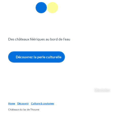
T
FR
o
Webcams
Information
Recherche
Menu
c
o
n
t
e
Des châteaux féériques au bord de l’eau
n
t
Découvrez la perle culturelle
Oberhofen
Home
Découvrir
Culture & coutumes
Châteaux du lac de Thoune