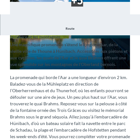
Route
Promenez-vous sur les quais de l’Aar en profitant de la vue sur
la rivière et les montagnes
© Interlaken Tourismus, Thun-Thunersee Touri
© Interlaken Tourimsus (Mike Kaufmann), Interl
Une magnifique promenade s’étend le long de l’Aar, de la
smus |
CC-BY-SA
aken Tourismus |
CC-BY-SA
vieille ville de Thoune à Hünibach. Accessibles aux piétons et
aux cyclistes, les quais de l’Aar et le quai Brahms offrent une
vue splendide sur les montagnes de l’Oberland bernois.
© Interlaken Tourimsus (Mike Kaufmann), Interlaken Tourismus |
CC-BY-SA
La promenade qui borde l’Aar a une longueur d’environ 2 km.
Baladez-vous de la Mühleplatz en direction de
l’Oberherrenhaus et du Thunerhof, où les enfants pourront se
défouler sur une aire de jeux. Un peu plus haut sur l’Aar, vous
trouverez le quai Brahms. Reposez-vous sur la pelouse à côté
de la fontaine ornée des Trois Grâces ou visitez le mémorial
Brahms sous le grand séquoia. Allez jusqu’à l’embarcadère de
Hünibach, d’où un bateau solaire fait la navette entre le parc
de Schadau, la plage et l’embarcadère de Hofstetten pendant
les week-ends d’été. Vous pourrez compléter votre promenade