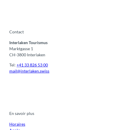
Contact
Interlaken Tourismus
Marktgasse 1
CH-3800 Interlaken
Tel:
+41 33 826 53 00
mail@interlaken.swiss
F
Y
I
t
L
a
o
n
i
i
c
u
s
k
n
e
t
t
t
k
b
u
a
o
e
o
b
g
k
d
En savoir plus
o
e
r
I
k
a
n
m
Horaires