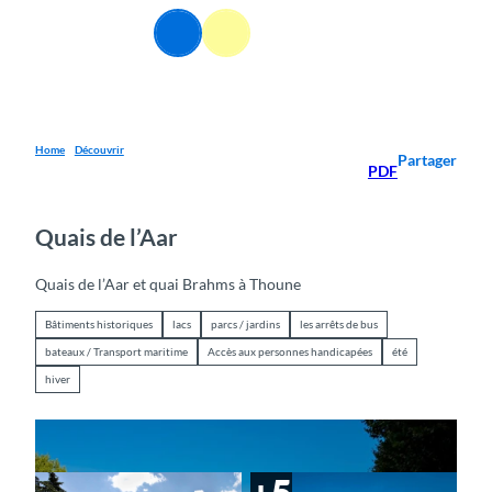
T
FR
o
Webcams
Information
Recherche
Menu
c
o
n
t
e
Home
Découvrir
Partager
PDF
n
t
Quais de l’Aar
Quais de l’Aar et quai Brahms à Thoune
Bâtiments historiques
lacs
parcs / jardins
les arrêts de bus
bateaux / Transport maritime
Accès aux personnes handicapées
été
hiver