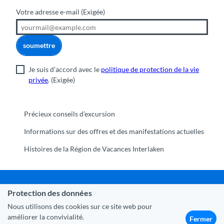
Votre adresse e-mail
(Exigée)
soumettre
Je suis d'accord avec le
politique de protection de la vie
privée
.
(Exigée)
Précieux conseils d’excursion
Informations sur des offres et des manifestations actuelles
Histoires de la Région de Vacances Interlaken
Protection des données
Commune Interlaken
|
Mentions légales
|
Protection des
données
|
Contact
|
A propos de nous
|
Trade Corner
|
Nous utilisons des cookies sur ce site web pour
Médias
|
Partenaires
améliorer la convivialité.
Fermer