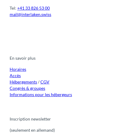
Tel:
+41 33 826 53 00
mail@interlaken.swiss
F
Y
I
t
L
a
o
n
i
i
c
u
s
k
n
e
t
t
t
k
b
u
a
o
e
o
b
g
k
d
En savoir plus
o
e
r
I
k
a
n
m
Horaires
Accès
Hébergements
/
CGV
Congrès & groupes
Informations pour les hébergeurs
Inscription newsletter
(seulement en allemand)