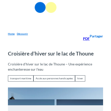
T
FR
o
Webcams
Information
Recherche
Menu
c
o
n
t
e
Home
Découvrir
Partager
PDF
n
t
Croisière d’hiver sur le lac de Thoune
Croisière d’hiver sur le lac de Thoune – Une expérience
enchanteresse sur l’eau
transport maritime
Accès aux personnes handicapées
hiver