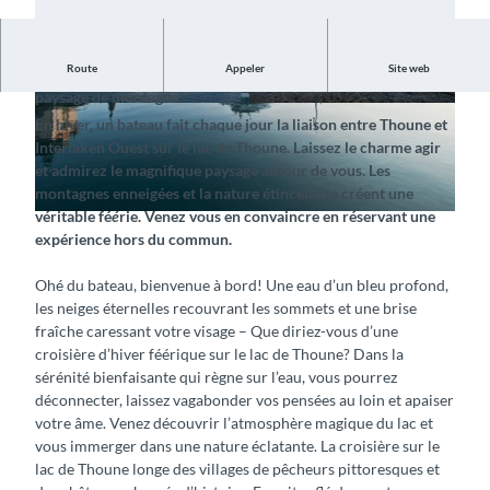
Route
Appeler
Site web
Profitez de la merveilleuse atmosphère et de l’impressionnant
paysage de montagne
© Interlaken Tourismus, BLS Schifffahrt AG |
© BLS AG, Schifffahrt, Interlaken Tourismus |
En hiver, un bateau fait chaque jour la liaison entre Thoune et
CC-BY-ND
CC-BY-SA
Interlaken Ouest sur le lac de Thoune. Laissez le charme agir
et admirez le magnifique paysage autour de vous. Les
montagnes enneigées et la nature étincelante créent une
véritable fé
é
rie. Venez vous en convaincre en réservant une
© Interlaken Tourismus, BLS Schifffahrt AG |
CC-BY-ND
expérience hors du commun.
Ohé du bateau, bienvenue à bord! Une eau d’un bleu profond,
les neiges éternelles recouvrant les sommets et une brise
fraîche caressant votre visage – Que diriez-vous d’une
croisière d’hiver féérique sur le lac de Thoune? Dans la
sérénité bienfaisante qui règne sur l’eau, vous pourrez
déconnecter, laissez vagabonder vos pensées au loin et apaiser
votre âme. Venez découvrir l’atmosphère magique du lac et
vous immerger dans une nature éclatante. La croisière sur le
lac de Thoune longe des villages de pêcheurs pittoresques et