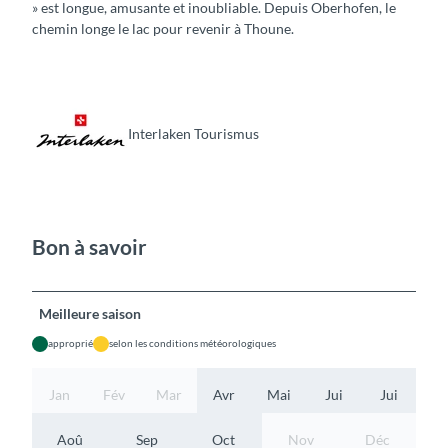
» est longue, amusante et inoubliable. Depuis Oberhofen, le
chemin longe le lac pour revenir à Thoune.
Interlaken Tourismus
Bon à savoir
Meilleure saison
approprié
selon les conditions météorologiques
Jan
Fév
Mar
Avr
Mai
Jui
Jui
Aoû
Sep
Oct
Nov
Déc