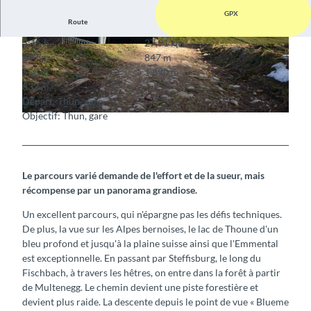
GPX
Route
3:15 h
27,91 km
© Interlaken Tourismus, Interlaken Tourismus
© Interlaken Tourismus, Interlaken Tourismus
847 m
847 m
558 m
1.390 m
832 m
Départ: Thun, gare
Objectif: Thun, gare
© Interlaken Tourismus, Interlaken Tourismus
Le parcours varié demande de l'effort et de la sueur, mais
récompense par un panorama grandiose.
Un excellent parcours, qui n'épargne pas les défis techniques.
De plus, la vue sur les Alpes bernoises, le lac de Thoune d'un
bleu profond et jusqu'à la plaine suisse ainsi que l'Emmental
est exceptionnelle. En passant par Steffisburg, le long du
Fischbach, à travers les hêtres, on entre dans la forêt à partir
de Multenegg. Le chemin devient une piste forestière et
devient plus raide. La descente depuis le point de vue « Blueme