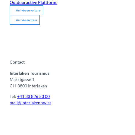
Outdooractive Plattform.
Arrivée en voiture
Arrivée en train
Contact
Interlaken Tourismus
Marktgasse 1
CH-3800 Interlaken
Tel:
+41 33 826 53 00
mail@interlaken.swiss
F
Y
I
t
L
a
o
n
i
i
c
u
s
k
n
e
t
t
t
k