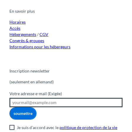
b
u
a
o
e
o
b
g
k
d
En savoir plus
o
e
r
I
k
a
n
m
Horaires
Accès
Hébergements
/
CGV
Congrès & groupes
Informations pour les hébergeurs
Inscription newsletter
(seulement en allemand)
Votre adresse e-mail
(Exigée)
soumettre
Je suis d'accord avec le
politique de protection de la vie