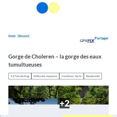
T
FR
o
Webcams
Information
Recherche
Menu
c
o
n
t
e
Home
Découvrir
Partager
GPX
PDF
n
t
Gorge de Choleren – la gorge des eaux
tumultueuses
5,27 km de long
Difficulté: moyenne
Condition: facile
Randonnée