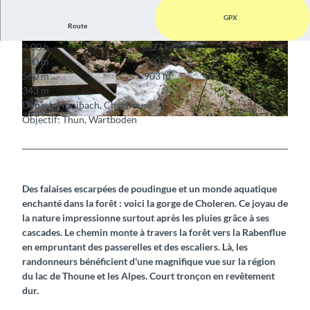
GPX
Route
2:00 h
5,27 km
© Verkehrsbetriebe STI
© stibus.ch
400 m
190 m
560 m
903 m
343 m
Départ: Hünibach, Chartreuse
Objectif: Thun, Wartboden
© Verkehrsbetriebe STI
Des falaises escarpées de poudingue et un monde aquatique
enchanté dans la forêt : voici la gorge de Choleren. Ce joyau de
la nature impressionne surtout après les pluies grâce à ses
cascades. Le chemin monte à travers la forêt vers la Rabenflue
en empruntant des passerelles et des escaliers. Là, les
randonneurs bénéficient d'une magnifique vue sur la région
du lac de Thoune et les Alpes. Court tronçon en revêtement
dur.