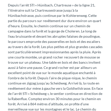
Depuis l’arrêt STI « Hünibach, Chartreuse » de la ligne 21,
l’itinéraire suit la Chartreusestrasse jusqu’à la
Hünibachstrasse, puis continue par le Kohlerenweg. Cette
partie du parcours sur revêtement dur dure environ un quart
d’heure. Ensuite, le chemin continue sur un chemin de
campagne dans la forêt et la gorge de Choleren. Le long de
l’eau bruissante et devant les abruptes falaises de poudingue,
le parcours emprunte des passerelles en bois et des escaliers
au travers de la forêt. Les plus petites et plus grandes cascades
sont particulièrement impressionnantes après la pluie. Après
une courte montée, un grand rocher recouvert de mousse se
trouve sur un plateau. Une table en bois et des bancs invitent
aussi à faire une pause. Ce grand rocher est par ailleurs un
excellent point de vue sur le monde aquatique enchanté à
l’ombre de la forêt. Depuis l’aire de pique-nique, le chemin
continue en zigzag jusqu’au Scheidweg. Arrivé là, la route en
revêtement dur mène à gauche vers la Goldiwilstrasse. En face
de l’arrêt STI « Scheidweg », le sentier continue en direction de
la Rabenflue. Comptez environ 30 minutes pour le chemin en
forêt. Arrivé à 864 mètres d’altitude, on profite d’une
merveilleuse vue sur les montagnes et le lac. Le chemin du