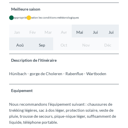
Meilleure saison
approprié
selon les conditions météorologiques
Jan
Fév
Mar
Avr
Mai
Jui
Jui
Aoû
Sep
Oct
Nov
Déc
Description de l'itinéraire
Hünibach - gorge de Choleren - Rabenflue - Wartboden
Equipement
Nous recommandons l’équipement suivant : chaussures de
trekking légères, sac à dos léger, protection solaire, veste de
pluie, trousse de secours, pique-nique léger, suffisamment de
liquide, téléphone portable.