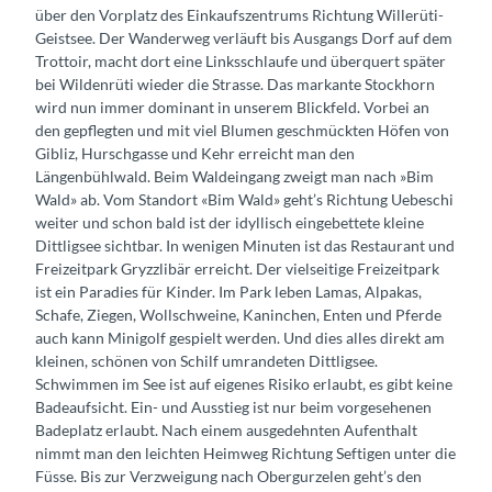
über den Vorplatz des Einkaufszentrums Richtung Willerüti-
Geistsee. Der Wanderweg verläuft bis Ausgangs Dorf auf dem
Trottoir, macht dort eine Linksschlaufe und überquert später
bei Wildenrüti wieder die Strasse. Das markante Stockhorn
wird nun immer dominant in unserem Blickfeld. Vorbei an
den gepflegten und mit viel Blumen geschmückten Höfen von
Gibliz, Hurschgasse und Kehr erreicht man den
Längenbühlwald. Beim Waldeingang zweigt man nach »Bim
Wald» ab. Vom Standort «Bim Wald» geht’s Richtung Uebeschi
weiter und schon bald ist der idyllisch eingebettete kleine
Dittligsee sichtbar. In wenigen Minuten ist das Restaurant und
Freizeitpark Gryzzlibär erreicht. Der vielseitige Freizeitpark
ist ein Paradies für Kinder. Im Park leben Lamas, Alpakas,
Schafe, Ziegen, Wollschweine, Kaninchen, Enten und Pferde
auch kann Minigolf gespielt werden. Und dies alles direkt am
kleinen, schönen von Schilf umrandeten Dittligsee.
Schwimmen im See ist auf eigenes Risiko erlaubt, es gibt keine
Badeaufsicht. Ein- und Ausstieg ist nur beim vorgesehenen
Badeplatz erlaubt. Nach einem ausgedehnten Aufenthalt
nimmt man den leichten Heimweg Richtung Seftigen unter die
Füsse. Bis zur Verzweigung nach Obergurzelen geht’s den