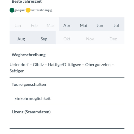
Beste Jahreszeit
geeignet
wetterabhängig
Jan
Feb
Mär
Apr
Mai
Jun
Jul
Aug
Sep
Okt
Nov
Dez
Wegbeschreibung
Uetendorf – Gibliz – Hattige/Dittligsee – Obergurzelen –
Seftigen
Toureigenschaften
Einkehrmöglichkeit
Lizenz (Stammdaten)