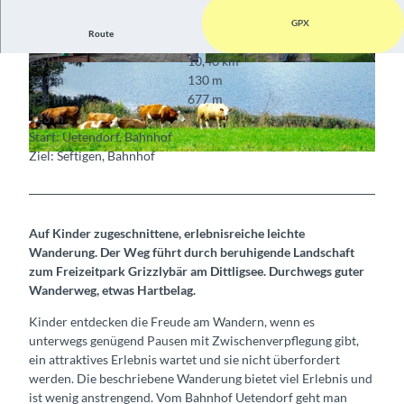
GPX
Route
2:50 h
10,40 km
© Walter Gerber, Berner Wanderwege
© Walter Gerber, Berner Wanderwege
161 m
130 m
554 m
677 m
123 m
Start: Uetendorf, Bahnhof
Ziel: Seftigen, Bahnhof
© Walter Gerber, Berner Wanderwege
Auf Kinder zugeschnittene, erlebnisreiche leichte
Wanderung. Der Weg führt durch beruhigende Landschaft
zum Freizeitpark Grizzlybär am Dittligsee. Durchwegs guter
Wanderweg, etwas Hartbelag.
Kinder entdecken die Freude am Wandern, wenn es
unterwegs genügend Pausen mit Zwischenverpflegung gibt,
ein attraktives Erlebnis wartet und sie nicht überfordert
werden. Die beschriebene Wanderung bietet viel Erlebnis und
ist wenig anstrengend. Vom Bahnhof Uetendorf geht man