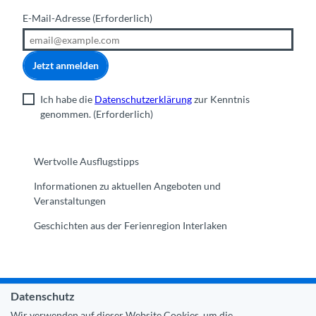
E-Mail-Adresse
(Erforderlich)
Jetzt anmelden
Ich habe die
Datenschutzerklärung
zur Kenntnis
genommen.
(Erforderlich)
Wertvolle Ausflugstipps
Informationen zu aktuellen Angeboten und
Veranstaltungen
Geschichten aus der Ferienregion Interlaken
Datenschutz
Gemeinde Interlaken
|
Impressum
|
Datenschutz
|
Kontakt
Wir verwenden auf dieser Website Cookies, um die