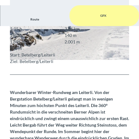
GPX
Route
1:15 h
3,16 km
© Timon Rupp, Lenk Bergbahnen
© Timon Rupp, Lenk Bergbahnen
140 m
140 m
1.895 m
2.001 m
106 m
Start: Betelberg/Leiterli
Ziel: Betelberg/Leiterli
© Timon Rupp, Lenk Bergbahnen
Wunderbarer Winter-Rundweg am Leiterli. Von der
Bergstation Betelberg/Leiterli gelangt man in wenigen
Minuten zum höchsten Punkt des Leiterli. Die 360°
Rundumsicht in die verschneiten Berner Alpen ist
eindrücklich und zwingt einem unauswichlich zur ersten Rast.
Leicht Bergab führt der Weg weiter Richtung Steinstoss, dem
Wendepunkt der Runde. Im Sommer begint hier der
wunderbare Wanderweg durch die eindrücklichen Gryden. Im