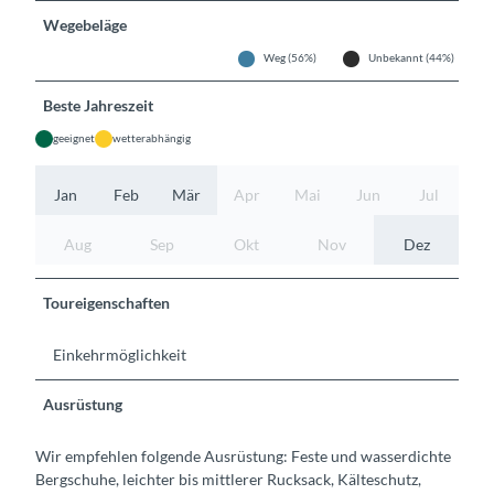
Wegebeläge
Weg (56%)
Unbekannt (44%)
Beste Jahreszeit
geeignet
wetterabhängig
Jan
Feb
Mär
Apr
Mai
Jun
Jul
Aug
Sep
Okt
Nov
Dez
Toureigenschaften
Einkehrmöglichkeit
Ausrüstung
Wir empfehlen folgende Ausrüstung: Feste und wasserdichte
Bergschuhe, leichter bis mittlerer Rucksack, Kälteschutz,