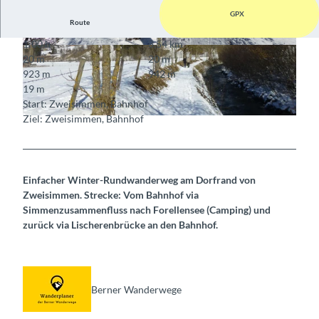
GPX
Route
1:00 h
3,54 km
© Berner Wanderwege
© Berner Wanderwege
20 m
20 m
923 m
942 m
19 m
Start: Zweisimmen, Bahnhof
Ziel: Zweisimmen, Bahnhof
© Berner Wanderwege
Einfacher Winter-Rundwanderweg am Dorfrand von
Zweisimmen. Strecke: Vom Bahnhof via
Simmenzusammenfluss nach Forellensee (Camping) und
zurück via Lischerenbrücke an den Bahnhof.
Berner Wanderwege