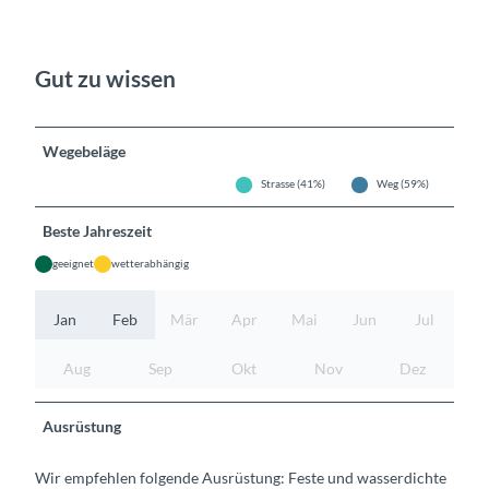
Gut zu wissen
Wegebeläge
Strasse (41%)
Weg (59%)
Beste Jahreszeit
geeignet
wetterabhängig
Jan
Feb
Mär
Apr
Mai
Jun
Jul
Aug
Sep
Okt
Nov
Dez
Ausrüstung
Wir empfehlen folgende Ausrüstung: Feste und wasserdichte