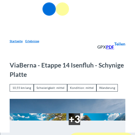
Z
DE
u
Webcams
Informationen
Suche
Menü
m
I
n
h
a
Startseite
Erlebnisse
Teilen
GPX
PDF
l
t
ViaBerna - Etappe 14 Isenfluh - Schynige
Platte
10,55 km lang
Schwierigkeit: mittel
Kondition: mittel
Wanderung