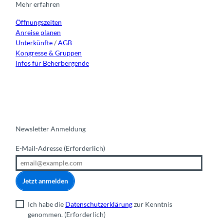
r
o
e
i
Mehr erfahren
a
k
n
Öffnungszeiten
m
Anreise planen
Unterkünfte
/
AGB
Kongresse & Gruppen
Infos für Beherbergende
Newsletter Anmeldung
E-Mail-Adresse
(Erforderlich)
Jetzt anmelden
Ich habe die
Datenschutzerklärung
zur Kenntnis
genommen.
(Erforderlich)