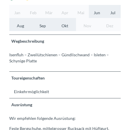
Jan
Feb
Mär
Apr
Mai
Jun
Jul
Aug
Sep
Okt
Nov
Dez
Wegbeschreibung
Isenfluh – Zweilütschienen – Gündlischwand – Isleten –
Schynige Platte
Toureigenschaften
Einkehrmöglichkeit
Ausrüstung
Wir empfehlen folgende Ausrüstung:
Feste Bergschuhe, mittelgrosser Rucksack mit Hüftgurt,