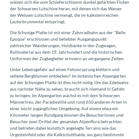
wälzen sich die vom Schieferschlamm dunkel gefärbten Fluten
der Schwarzen Lütschine heran, mit denen sich das Wasser
der Weissen Lütschine vermengt, die im kalksteinreichen
Lauterbrunnental entspringt.
Die Schynige Platte ist mit einer Zahnradbahn aus der "Belle
Epoque" erschlossen und beliebter Ausgangspunkt
zahlreicher Wanderungen. Holzbänke in den Zugwagen,
Rollmaterial aus dem 19. Jahrhundert und die historischen
Uniformen der Zugbegleiter erinnern an vergangene Zeiten.
Unter Lebensgefahr auf einen Felsvorsprung klettern und
seltene Bergblumen entdecken? Im botanischen Alpengarten
auf der Schynigen Platte ist dies nicht nötig. Um das Edelweiss
aus nächster Nähe zu sehen, braucht sich niemand in Gefahr
zu bringen. Im Alpengarten wächst es mit dem Schwarzen
Männertreu, der Paradieslilie und rund 650 anderen Arten in
einer leicht zugänglichen Umgebung. Auf einem etwa ein
Kilometer langen Rundgang können die Besucherinnen und
Besucher zwei Drittel der gesamten Alpenflora betrachten
und betreten dabei künstlich angelegte Terrains wie das
Urgesteinfeld oder die Kalkschutthalde, wo ganz bestimmte