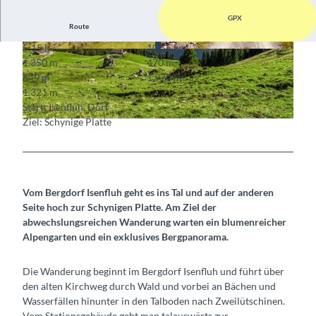
GPX
Route
5:15 h
10,55 km
© Markus Schluep, Berner Wanderwege
© Markus Schluep, Berner Wanderwege
1.350 m
470 m
649 m
1.970 m
1.321 m
Start: Isenfluh, Dorf
Ziel: Schynige Platte
© MAMO Photography, Interlaken, Berner Wanderwege
Vom Bergdorf Isenfluh geht es ins Tal und auf der anderen
Seite hoch zur Schynigen Platte. Am Ziel der
abwechslungsreichen Wanderung warten ein blumenreicher
Alpengarten und ein exklusives Bergpanorama.
Die Wanderung beginnt im Bergdorf Isenfluh und führt über
den alten Kirchweg durch Wald und vorbei an Bächen und
Wasserfällen hinunter in den Talboden nach Zweilütschinen.
Vom Stationsgebäude geht man talauswärts zur