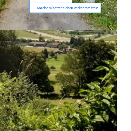
Anreise mit öffentlichen Verkehrsmitteln
er
chen
g stetig
kehr
tipp für