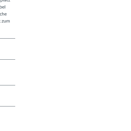
bel
rche
k zum