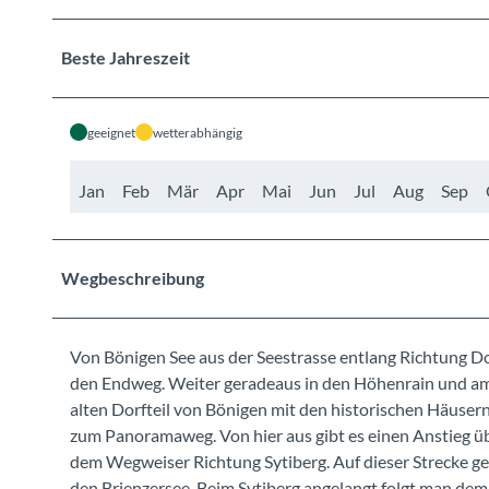
Beste Jahreszeit
geeignet
wetterabhängig
Jan
Feb
Mär
Apr
Mai
Jun
Jul
Aug
Sep
Wegbeschreibung
Von Bönigen See aus der Seestrasse entlang Richtung Dor
den Endweg. Weiter geradeaus in den Höhenrain und am E
alten Dorfteil von Bönigen mit den historischen Häusern
zum Panoramaweg. Von hier aus gibt es einen Anstieg üb
dem Wegweiser Richtung Sytiberg. Auf dieser Strecke geh
den Brienzersee. Beim Sytiberg angelangt folgt man d