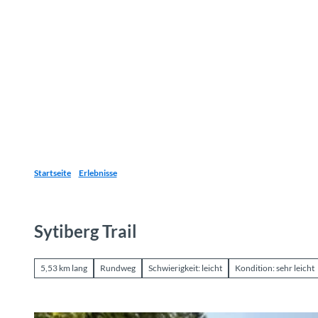
Z
u
Reiseziele
Erlebnisse
Planen
Webca
I
m
I
n
h
a
l
t
Startseite
Erlebnisse
Sytiberg Trail
5,53 km lang
Rundweg
Schwierigkeit: leicht
Kondition: sehr leicht