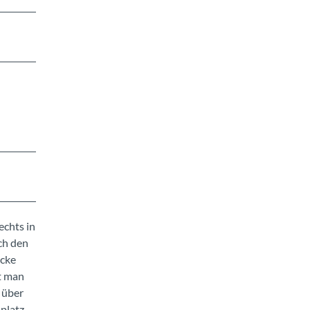
echts in
ch den
ücke
t man
 über
platz