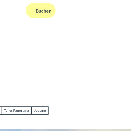
DE
Buchen
ms
nformationen
Suche
Tolles Panorama
Jogging