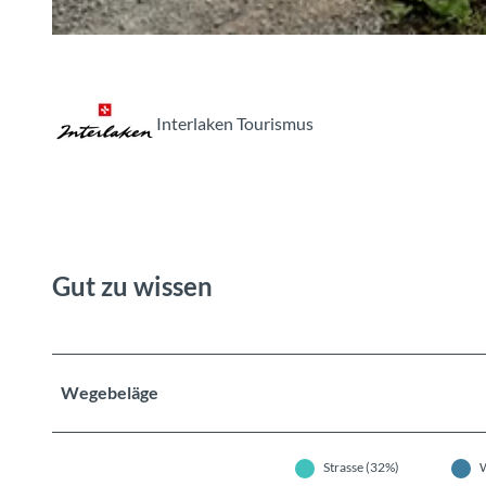
© Deborah Imboden , Bönigen-Iseltwald Tourismus
Interlaken Tourismus
Gut zu wissen
Wegebeläge
Strasse (32%)