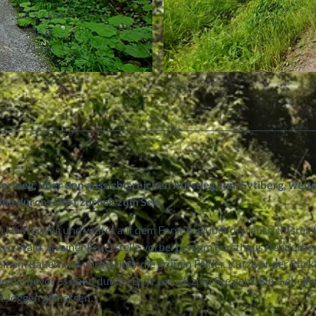
5,53 km
146 m
712 m
© Deborah Imboden, Bönigen-Iseltwald Tourismus
erweg, über den aussichtsreichen Aufstieg zum Sytiberg, weit
 und durchs Dorf zurück zum See.
en Häuserweg und weiter auf dem Forstweg über den aussichtsrei
ten Wald, an einer Feuerstelle vorbei bis zum Forsthaus Aenderber
einem Bauernhof vorbei über die grünen Felder. Kurz vor der Rück
Kirche, bevor es dann durchs Dorf zurück zum See geht. Ein Geheim
m Joggen geniessen.