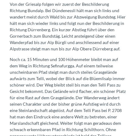
Von der Griesalp folgen wir zuerst der Beschilderung
Richtung Bundalp. Bei Dündenessli hält man sich links und
wandert meist durch Wald bis zur Abzweigung Bundsteg. Hier
hält man sich wieder links und folgt nun der Beschilderung in
Richtung Dürrenberg. Ein kurzer Abstieg führt über den
Gornerbach zum Bundstäg. Leicht ansteigend über einen
Wanderpfad bis zur Alp Bürgli und anschliessend auf einer
Alpstrasse steigt man nun bis zur Alp Obere Dürreberg auf.
Noch ca. 15 Minuten und 100 Höhenmeter bleibt man auf
dem Weg in Richtung Sefinafurgga. Auf einem teilweise
unscheinbaren Pfad steigt man durch steiles Grasgelände
aufwärts zum Telli, wobei der Blick auf die Blüemlisalp immer
schöner wird. Der Weg bleibt steil bis man den Telli Pass zu
Gesicht bekommt. Das Gelände wird flacher, ein schöner Platz
für eine Rast auf dem Grasgelände. Der Wanderweg ändert
seinen Charakter und der bisher grüne Aufstieg wird durch
eine Steinlandschaft abgelöst. Auf dem Telli Pass bei P. 2708
hat man den Eindruck eine andere Welt zu betreten, einer
Marslandschaft gleichend. Weiter folgt man geradeaus dem
schwach erkennbaren Pfad in Richtung Schilthorn. Ohne
nennenswerte Höhenunterschiede ist bald der Tellisee