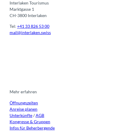
Interlaken Tourismus
Marktgasse 1
CH-3800 Interlaken
Tel:
+41 33 826 53 00
mail@interlaken.swiss
I
F
y
L
n
a
o
i
s
c
u
n
t
e
t
k
a
b
u
e
g
o
b
d
r
o
e
i
Mehr erfahren
a
k
n
Öffnungszeiten
m
Anreise planen
Unterkünfte
/
AGB
Kongresse & Gruppen
Infos für Beherbergende