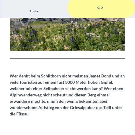
GPX
Route
5:40 h
8,79 km
© Berner Wanderwege
© Berner Wanderwege
1.780 m
1.408 m
2.966 m
1.558 m
Start: Griesalp
Ziel: Schilthorn
© Berner Wanderwege
Wer denkt beim Schilthorn nicht meist an James Bond und an
viele Touristen auf einem fast 3000 Meter hohen Gipfel,
welcher mit einer Seilbahn erreicht werden kann? Wer einen
Alpinwanderweg nicht scheut und diesen Berg einmal
erwandern möchte, nimm den wenig bekannten aber
wunderschöne Aufstieg von der Griesalp über das Telli unter
die Füsse.