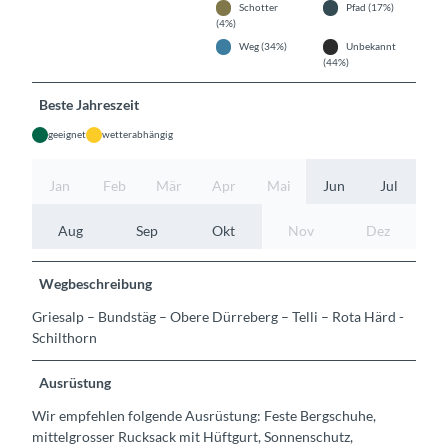
Schotter
Pfad (17%)
(4%)
Weg (34%)
Unbekannt
(44%)
Beste Jahreszeit
geeignet
wetterabhängig
Jan
Feb
Mär
Apr
Mai
Jun
Jul
Aug
Sep
Okt
Nov
Dez
Wegbeschreibung
Griesalp – Bundstäg – Obere Dürreberg – Telli – Rota Härd -
Schilthorn
Ausrüstung
Wir empfehlen folgende Ausrüstung: Feste Bergschuhe,
mittelgrosser Rucksack mit Hüftgurt, Sonnenschutz,