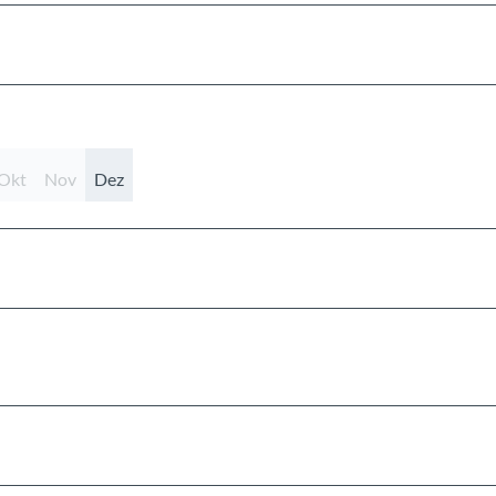
Okt
Nov
Dez