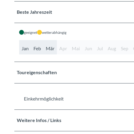
Beste Jahreszeit
geeignet
wetterabhängig
Jan
Feb
Mär
Apr
Mai
Jun
Jul
Aug
Sep
Toureigenschaften
Einkehrmöglichkeit
Weitere Infos / Links