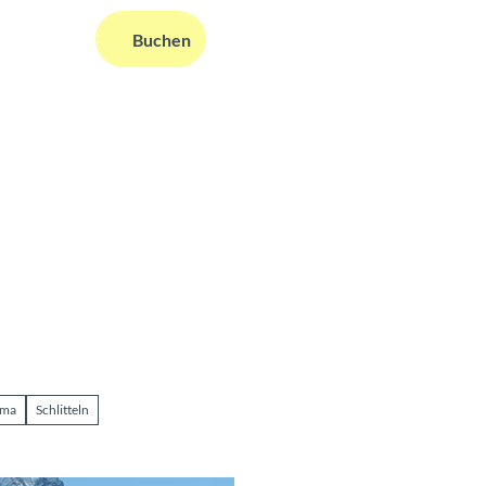
DE
Buchen
ms
nformationen
Suche
ama
Schlitteln