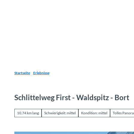
Z
u
Reiseziele
Erlebnisse
Planen
Webca
I
m
I
n
h
a
l
t
Startseite
Erlebnisse
Schlittelweg First - Waldspitz - Bort
10,74 km lang
Schwierigkeit: mittel
Kondition: mittel
Tolles Panor