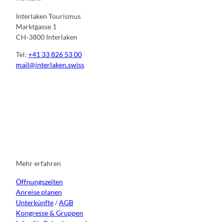
Interlaken Tourismus
Marktgasse 1
CH-3800 Interlaken
Tel:
+41 33 826 53 00
mail@interlaken.swiss
I
F
y
L
n
a
o
i
s
c
u
n
t
e
t
k
a
b
u
e
g
o
b
d
r
o
e
i
Mehr erfahren
a
k
n
Öffnungszeiten
m
Anreise planen
Unterkünfte
/
AGB
Kongresse & Gruppen