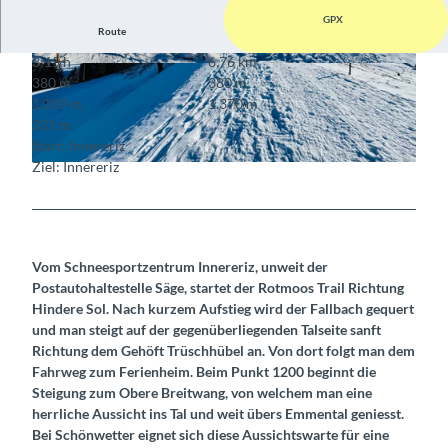
GPX
Route
3:15 h
6,76 km
© Markus Schluep, Berner Wanderwege
© Markus Schluep, Berner Wanderwege
380 m
380 m
1.039 m
1.370 m
331 m
Start: Innereriz
Ziel: Innereriz
© Markus Schluep, Berner Wanderwege
Vom Schneesportzentrum Innereriz, unweit der
Postautohaltestelle Säge, startet der Rotmoos Trail Richtung
Hindere Sol. Nach kurzem Aufstieg wird der Fallbach gequert
und man steigt auf der gegenüberliegenden Talseite sanft
Richtung dem Gehöft Trüschhübel an. Von dort folgt man dem
Fahrweg zum Ferienheim. Beim Punkt 1200 beginnt die
Steigung zum Obere Breitwang, von welchem man eine
herrliche Aussicht ins Tal und weit übers Emmental geniesst.
Bei Schönwetter eignet sich diese Aussichtswarte für eine