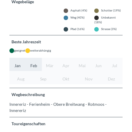
Wegebeläge
Asphalt (4%)
Schotter (19%)
Weg (40%)
Unbekannt
(18%)
Pfad (16%)
Strasse (3%)
Beste Jahreszeit
geeignet
wetterabhängig
Jan
Feb
Mär
Apr
Mai
Jun
Jul
Aug
Sep
Okt
Nov
Dez
Wegbeschreibung
Innereriz - Ferienheim - Obere Breitwang - Rotmoos -
Innereriz
Toureigenschaften