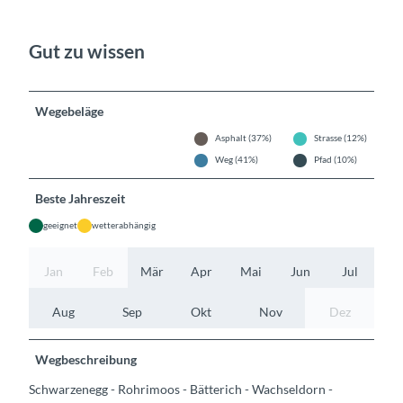
Gut zu wissen
Wegebeläge
Asphalt (37%)
Strasse (12%)
Weg (41%)
Pfad (10%)
Beste Jahreszeit
geeignet
wetterabhängig
Jan
Feb
Mär
Apr
Mai
Jun
Jul
Aug
Sep
Okt
Nov
Dez
Wegbeschreibung
Schwarzenegg - Rohrimoos - Bätterich - Wachseldorn -