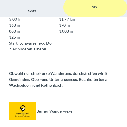
GPX
Route
3:00 h
11,77 km
163 m
170 m
883 m
1.008 m
125 m
Start: Schwarzenegg, Dorf
Ziel: Süderen, Oberei
Obwohl nur eine kurze Wanderung, durchstreifen wir 5
Gemeinden: Ober-und Unterlangenegg, Buchholterberg,
Wachseldorn und Röthenbach.
Berner Wanderwege