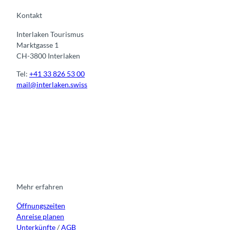
Kontakt
Interlaken Tourismus
Marktgasse 1
CH-3800 Interlaken
Tel:
+41 33 826 53 00
mail@interlaken.swiss
I
F
y
L
n
a
o
i
s
c
u
n
t
e
t
k
a
b
u
e
g
o
b
d
r
o
e
i
Mehr erfahren
a
k
n
Öffnungszeiten
m
Anreise planen
Unterkünfte
/
AGB