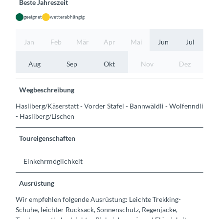
Beste Jahreszeit
geeignet
wetterabhängig
Jan
Feb
Mär
Apr
Mai
Jun
Jul
Aug
Sep
Okt
Nov
Dez
Wegbeschreibung
Hasliberg/Käserstatt - Vorder Stafel - Bannwäldli - Wolfenndli
- Hasliberg/Lischen
Toureigenschaften
Einkehrmöglichkeit
Ausrüstung
Wir empfehlen folgende Ausrüstung: Leichte Trekking-
Schuhe, leichter Rucksack, Sonnenschutz, Regenjacke,