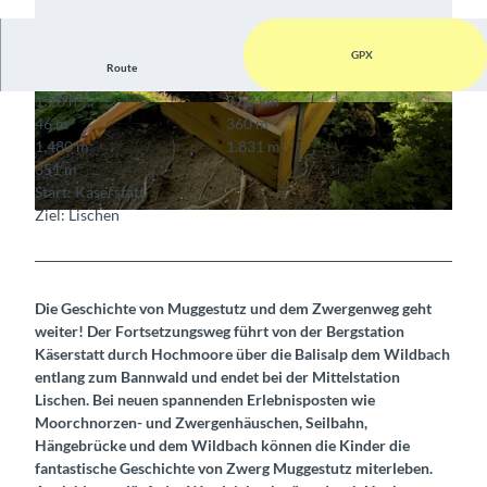
GPX
Route
1:20 h
3,62 km
© Bergbahnen Hasliberg
© Berner Wanderwege
46 m
360 m
1.480 m
1.831 m
351 m
Start: Käserstatt
Ziel: Lischen
© Bergbahnen Hasliberg
Die Geschichte von Muggestutz und dem Zwergenweg geht
weiter! Der Fortsetzungsweg führt von der Bergstation
Käserstatt durch Hochmoore über die Balisalp dem Wildbach
entlang zum Bannwald und endet bei der Mittelstation
Lischen. Bei neuen spannenden Erlebnisposten wie
Moorchnorzen- und Zwergenhäuschen, Seilbahn,
Hängebrücke und dem Wildbach können die Kinder die
fantastische Geschichte von Zwerg Muggestutz miterleben.