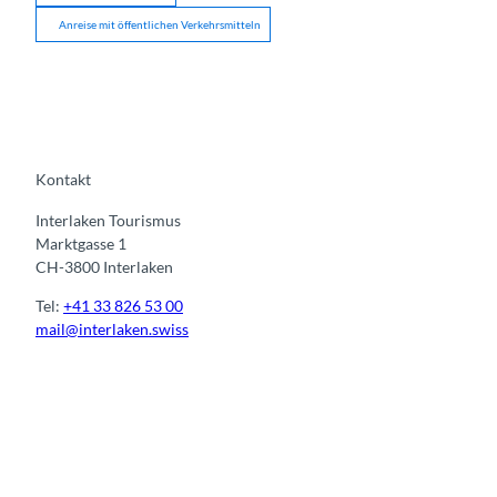
Anreise mit öffentlichen Verkehrsmitteln
Kontakt
Interlaken Tourismus
Marktgasse 1
CH-3800 Interlaken
Tel:
+41 33 826 53 00
mail@interlaken.swiss
I
F
y
L
n
a
o
i
s
c
u
n
t
e
t
k