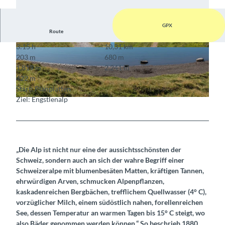
GPX
Route
3:15 h
10,31 km
© Bernd Jung, Bernd Jung
© Bernd Jung, Bernd Jung
203 m
680 m
1.819 m
2.241 m
422 m
Start: Planplatten
Ziel: Engstlenalp
© Bernd Jung, Bernd Jung
„Die Alp ist nicht nur eine der aussichtsschönsten der
Schweiz, sondern auch an sich der wahre Begriff einer
Schweizeralpe mit blumenbesäten Matten, kräftigen Tannen,
ehrwürdigen Arven, schmucken Alpenpflanzen,
kaskadenreichen Bergbächen, trefflichem Quellwasser (4° C),
vorzüglicher Milch, einem südöstlich nahen, forellenreichen
See, dessen Temperatur an warmen Tagen bis 15° C steigt, wo
also Bäder genommen werden können.“ So beschrieb 1880