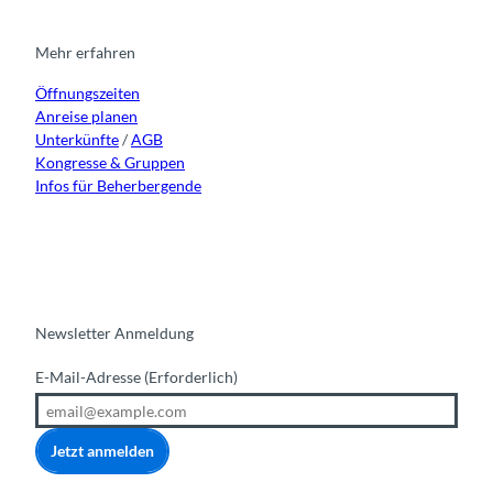
a
b
u
e
g
o
b
d
r
o
e
i
Mehr erfahren
a
k
n
Öffnungszeiten
m
Anreise planen
Unterkünfte
/
AGB
Kongresse & Gruppen
Infos für Beherbergende
Newsletter Anmeldung
E-Mail-Adresse
(Erforderlich)
Jetzt anmelden