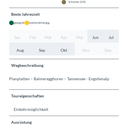
Schotter (6%)
Beste Jahreszeit
geeignet
wetterabhängig
Jan
Feb
Mär
Apr
Mai
Jun
Jul
Aug
Sep
Okt
Nov
Dez
Wegbeschreibung
Planplatten – Balmeregghoren – Tannensee - Engstlenalp
Toureigenschaften
Einkehrmöglichkeit
Ausrüstung