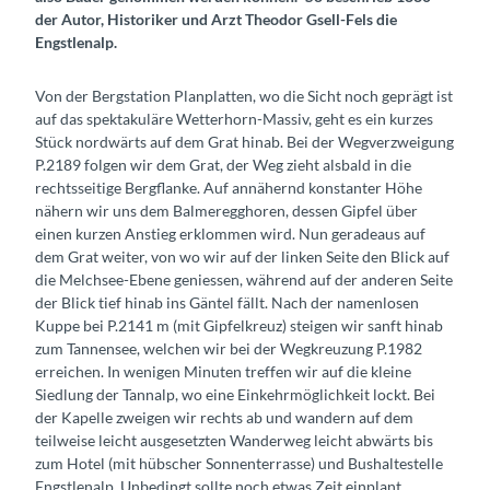
der Autor, Historiker und Arzt Theodor Gsell-Fels die
Engstlenalp.
Von der Bergstation Planplatten, wo die Sicht noch geprägt ist
auf das spektakuläre Wetterhorn-Massiv, geht es ein kurzes
Stück nordwärts auf dem Grat hinab. Bei der Wegverzweigung
P.2189 folgen wir dem Grat, der Weg zieht alsbald in die
rechtsseitige Bergflanke. Auf annähernd konstanter Höhe
nähern wir uns dem Balmeregghoren, dessen Gipfel über
einen kurzen Anstieg erklommen wird. Nun geradeaus auf
dem Grat weiter, von wo wir auf der linken Seite den Blick auf
die Melchsee-Ebene geniessen, während auf der anderen Seite
der Blick tief hinab ins Gäntel fällt. Nach der namenlosen
Kuppe bei P.2141 m (mit Gipfelkreuz) steigen wir sanft hinab
zum Tannensee, welchen wir bei der Wegkreuzung P.1982
erreichen. In wenigen Minuten treffen wir auf die kleine
Siedlung der Tannalp, wo eine Einkehrmöglichkeit lockt. Bei
der Kapelle zweigen wir rechts ab und wandern auf dem
teilweise leicht ausgesetzten Wanderweg leicht abwärts bis
zum Hotel (mit hübscher Sonnenterrasse) und Bushaltestelle
Engstlenalp. Unbedingt sollte noch etwas Zeit einplant