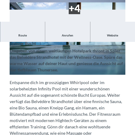
Route
Anrufen
Website
Erholung im solarbeheiztem Infintiy Pool mit Sicht auf die
Spiezer Bucht
©
CC-BY-SA
©
CC-BY-SA
Umgeben von einem weitläufigen Hotelpark thront in Spiez
das Belvédère Strandhotel mit der Wellness-Oase. Spüre das
warme Wasser auf deiner Haut und geniesse die Aussicht auf
den tiefblauen Thunersee.
©
CC-BY-SA
Entspanne dich im grosszügigen Whirlpool oder im
solarbeheizten Infinity Pool mit einer wunderschönen
Aussicht auf die sogenannt schönste Bucht Europas. Weiter
verfügt das Belvédère Strandhotel über eine finnische Sauna,
eine Bio Sauna, einen Kneipp Gang, ein Hamam, ein
Blütendampfbad und eine Erlebnisdusche. Der Fitnessraum
motiviert mit modernen Hightech-Geräten zu einem
effizienten Training. Gönn dir danach eine wohltuende
Wellnessanwendung, wie eine Massage oder