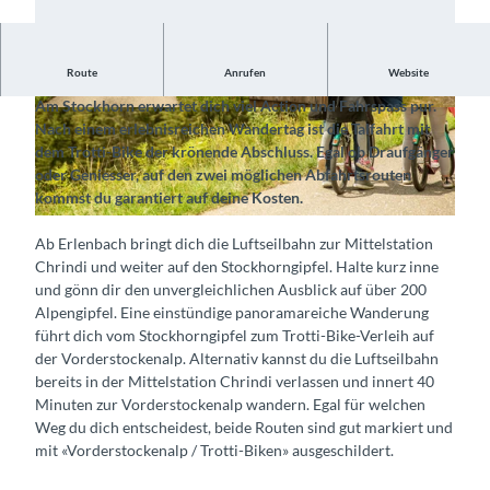
Route
Anrufen
Website
Abwechslungsreicher Fahrspass im Simmental
Am Stockhorn erwartet dich viel Action und Fahrspass pur.
©
CC-BY-SA
©
CC-BY-SA
Nach einem erlebnisreichen Wandertag ist die Talfahrt mit
dem Trotti-Bike der krönende Abschluss. Egal ob Draufgänger
oder Geniesser, auf den zwei möglichen Abfahrtsrouten
kommst du garantiert auf deine Kosten.
©
CC-BY-SA
Ab Erlenbach bringt dich die Luftseilbahn zur Mittelstation
Chrindi und weiter auf den Stockhorngipfel. Halte kurz inne
und gönn dir den unvergleichlichen Ausblick auf über 200
Alpengipfel. Eine einstündige panoramareiche Wanderung
führt dich vom Stockhorngipfel zum Trotti-Bike-Verleih auf
der Vorderstockenalp. Alternativ kannst du die Luftseilbahn
bereits in der Mittelstation Chrindi verlassen und innert 40
Minuten zur Vorderstockenalp wandern. Egal für welchen
Weg du dich entscheidest, beide Routen sind gut markiert und
mit «Vorderstockenalp / Trotti-Biken» ausgeschildert.