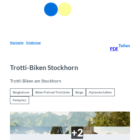
Z
DE
u
Webcams
Informationen
Suche
Menü
m
I
n
h
a
Startseite
Erlebnisse
Teilen
PDF
l
t
Trotti-Biken Stockhorn
Trotti-Biken am Stockhorn
Bergbahnen
Biken/Fahrad/Trottibike
Berge
Alplandschaften
Parkplatz