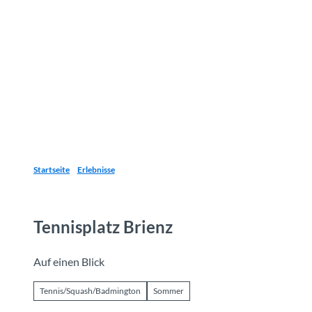
Z
u
Reiseziele
Erlebnisse
Planen
Webca
I
m
I
n
h
a
l
t
Startseite
Erlebnisse
Tennisplatz Brienz
Auf einen Blick
Tennis/Squash/Badmington
Sommer