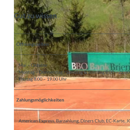
Gut zu wissen
Öffnungszeiten
Mai – Oktober
Montag – Donnerstag / Samstag & Sonntag 8.00 – 22.00
Freitag 8.00 – 19.00 Uhr
Zahlungsmöglichkeiten
American Express, Barzahlung, Diners Club, EC-Karte, J