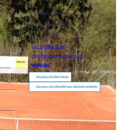
Adresse & Kontakt:
Brienz Tourismus
Hauptstrasse 134
3855
Brienz
+41 33 952 80 80
info@brienz-tourismus.ch
Website
Anreise mit dem Auto
Anreise mit öffentlichen Verkehrsmitteln