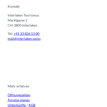
Kontakt
Interlaken Tourismus
Marktgasse 1
CH-3800 Interlaken
Tel:
+41 33 826 53 00
mail@interlaken.swiss
I
F
y
L
n
a
o
i
s
c
u
n
t
e
t
k
a
b
u
e
g
o
b
d
r
o
e
i
Mehr erfahren
a
k
n
Öffnungszeiten
m
Anreise planen
Unterkünfte
/
AGB