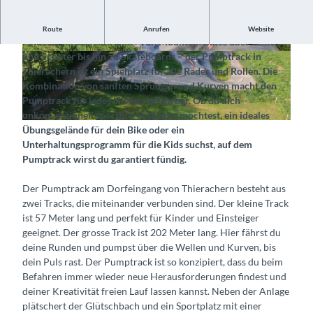
Entdecke die actionreiche Wellenbahn
Route
Anrufen
Website
Finde deine perfekte Linie. Von Mountain Bikes über BMX’s
und Scooter bis hin zu Skateboards – der Pumptrack in
© Pumptrack Thierachern, Interlaken Tourismus
©
CC-BY-SA
|
CC-BY-SA
Thierachern ist ein Spielplatz für alle Räder und Rollen. Die
Kombination von sanften Sprüngen und Kurven macht den
Pumptrack für jedes Niveau befahrbar. Ob du dich
unkonventionell sportlich betätigen möchtest, ein ideales
© Pumptrack Thierachern, Interlaken Tourismus |
CC-BY-SA
Übungsgelände für dein Bike oder ein
Unterhaltungsprogramm für die Kids suchst, auf dem
Pumptrack wirst du garantiert fündig.
Der Pumptrack am Dorfeingang von Thierachern besteht aus
zwei Tracks, die miteinander verbunden sind. Der kleine Track
ist 57 Meter lang und perfekt für Kinder und Einsteiger
geeignet. Der grosse Track ist 202 Meter lang. Hier fährst du
deine Runden und pumpst über die Wellen und Kurven, bis
dein Puls rast. Der Pumptrack ist so konzipiert, dass du beim
Befahren immer wieder neue Herausforderungen findest und
deiner Kreativität freien Lauf lassen kannst. Neben der Anlage
plätschert der Glütschbach und ein Sportplatz mit einer