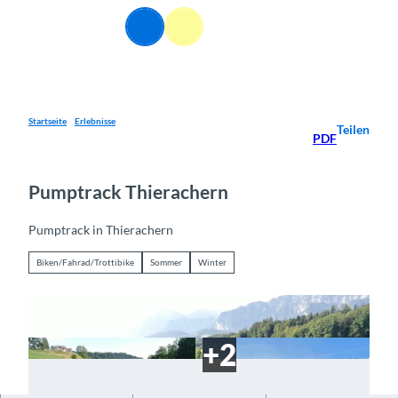
Z
DE
u
Webcams
Informationen
Suche
Menü
m
I
n
h
a
Startseite
Erlebnisse
Teilen
PDF
l
t
Pumptrack Thierachern
Pumptrack in Thierachern
Biken/Fahrad/Trottibike
Sommer
Winter