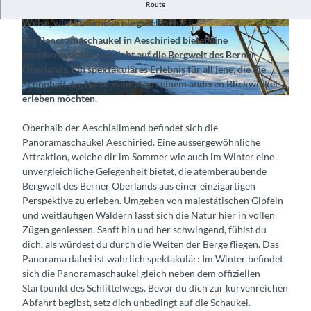
Route
Erlebe die Berner Oberländer Bergwelt auf eine Art und
Weise, wie du sie noch nie gesehen hast
©
CC-BY-SA
©
CC-BY-SA
Die Panoramaschaukel in Aeschiried bietet eine
atemberaubende Aussicht auf die Bergwelt des Berner
Oberlands. Ein spektakuläres Erlebnis für all jene, die die
Schönheit der Natur einmal aus einem anderen Blickwinkel
erleben möchten.
©
CC-BY-SA
Oberhalb der Aeschiallmend befindet sich die
Panoramaschaukel Aeschiried. Eine aussergewöhnliche
Attraktion, welche dir im Sommer wie auch im Winter eine
unvergleichliche Gelegenheit bietet, die atemberaubende
Bergwelt des Berner Oberlands aus einer einzigartigen
Perspektive zu erleben. Umgeben von majestätischen Gipfeln
und weitläufigen Wäldern lässt sich die Natur hier in vollen
Zügen geniessen. Sanft hin und her schwingend, fühlst du
dich, als würdest du durch die Weiten der Berge fliegen. Das
Panorama dabei ist wahrlich spektakulär: Im Winter befindet
sich die Panoramaschaukel gleich neben dem offiziellen
Startpunkt des Schlittelwegs. Bevor du dich zur kurvenreichen
Abfahrt begibst, setz dich unbedingt auf die Schaukel.