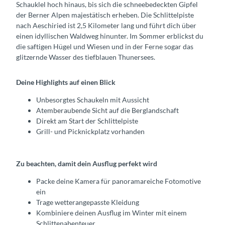
Schauklel hoch hinaus, bis sich die schneebedeckten Gipfel
der Berner Alpen majestätisch erheben. Die Schlittelpiste
nach Aeschiried ist 2,5 Kilometer lang und führt dich über
einen idyllischen Waldweg hinunter. Im Sommer erblickst du
die saftigen Hügel und Wiesen und in der Ferne sogar das
glitzernde Wasser des tiefblauen Thunersees.
Deine Highlights auf einen Blick
Unbesorgtes Schaukeln mit Aussicht
Atemberaubende Sicht auf die Berglandschaft
Direkt am Start der Schlittelpiste
Grill- und Picknickplatz vorhanden
Zu beachten, damit dein Ausflug perfekt wird
Packe deine Kamera für panoramareiche Fotomotive
ein
Trage wetterangepasste Kleidung
Kombiniere deinen Ausflug im Winter mit einem
Schlittenabenteuer