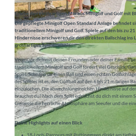
Erlebe den einzigartigen Mix aus Minigolf und Golf mit 
Die gepflegte Minigolf Open Standard Anlage befindet si
traditionellem Minigolf und Golf. Spiele auf den bis zu 
Hindernisse erschweren dir den direkten Ballschlag ins 
grossartiges Spielerlebnis.
© Jungfrauzeitung (www.jungfrauzeitung.ch), Interlaken Tourismus |
CC-BY-SA
Vergnüge dich mit deinen Freunden oder deiner Familie be
traditionellem Minigolf und Golf fordert viel Geschick, Ge
Spass. Schnapp dir einen Ball und einen echten Golfschläg
des Spieles ist es, den Golfball auf den 6 bis 21 m langen 
einzulochen. Die abwechslungsreichen Hindernisse auf den
brauchst du? Nach dem Spiel erfrischst du dich mit einem 
Geniesse die herrliche Atmosphäre am Seeufer und die eind
Deine Highlights auf einen Blick
18-Loch-Parcours mit Puttinggreen direkt am tiefb