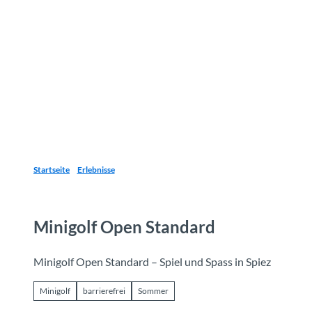
Z
u
Reiseziele
Erlebnisse
Planen
Webca
I
m
I
n
h
a
l
t
Startseite
Erlebnisse
Minigolf Open Standard
Minigolf Open Standard – Spiel und Spass in Spiez
Minigolf
barrierefrei
Sommer