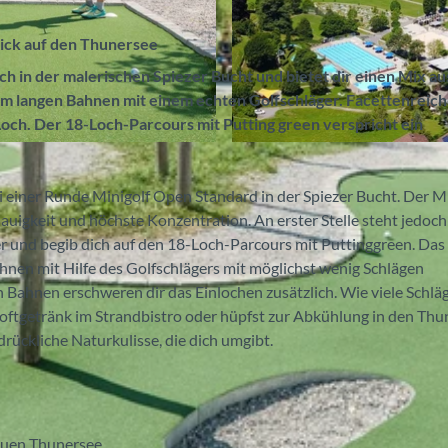
Blick auf den Thunersee
ch in der malerischen Spiezer Bucht und bietet dir einen Mix au
21 m langen Bahnen mit einem echten Golfschläger. Facettenreic
Loch. Der 18-Loch-Parcours mit Putting green verspricht ein
© Spiez Marketing AG, Interlaken Tourismus |
CC-BY-S
i einer Runde Minigolf Open Standard in der Spiezer Bucht. Der M
nauigkeit und höchste Konzentration. An erster Stelle steht jedoch
er und begib dich auf den 18-Loch-Parcours mit Puttinggreen. Das 
Bahnen mit Hilfe des Golfschlägers mit möglichst wenig Schlägen
 Bahnen erschweren dir das Einlochen zusätzlich. Wie viele Schlä
Softgetränk im Strandbistro oder hüpfst zur Abkühlung in den Thu
rückliche Naturkulisse, die dich umgibt.
lauen Thunersee