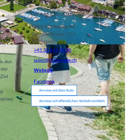
Adresse & Kontakt:
s
Spiez Marketing AG
he
Bahnhofstrasse 12 d
3700
Spiez
A
+41 33 655 90 00
spiez@thunersee.ch
ix aus
 der
Website
Ziel
Facebook
Anreise mit dem Auto
ge
nersee.
Anreise mit öffentlichen Verkehrsmitteln