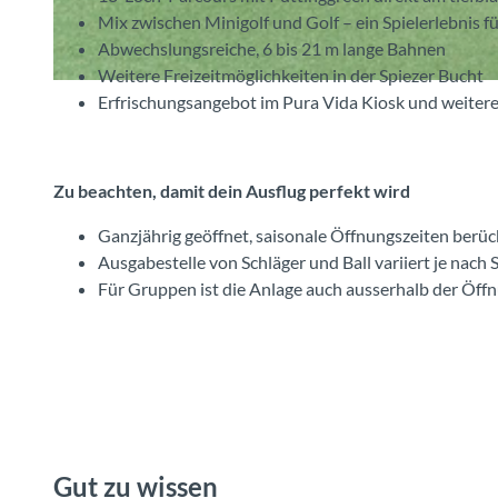
Mix zwischen Minigolf und Golf – ein Spielerlebnis f
Abwechslungsreiche, 6 bis 21 m lange Bahnen
Weitere Freizeitmöglichkeiten in der Spiezer Bucht
© Spiez Marketing AG, Interlaken Tourismus |
CC-BY-SA
Erfrischungsangebot im Pura Vida Kiosk und weitere
Zu beachten, damit dein Ausflug perfekt wird
Ganzjährig geöffnet, saisonale Öffnungszeiten berüc
Ausgabestelle von Schläger und Ball variiert je nach 
Für Gruppen ist die Anlage auch ausserhalb der Öff
Gut zu wissen