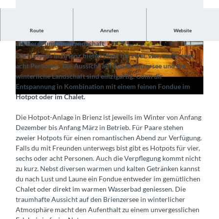
V
Route
Anrufen
Website
Entspanne und geniesse unter freiem Himmel mit Blick auf
i
die Berg- und Seenlandschaft
d
©
CC-BY-SA
© Interlaken Tourismus, Brienz Tourismus (Sylv
Die Hotpots in Brienz bieten Platz für zwei, vier, sechs oder
ia Michel) |
CC-BY-SA
e
acht Personen. Die Aussicht auf den Brienzersee und die
o
winterliche Landschaft sind einzigartig. Gönn dir
a
Entspannung in Kombination mit einem feinen Fondue im
Hotpot oder im Chalet.
b
s
Die Hotpot-Anlage in Brienz ist jeweils im Winter von Anfang
p
Dezember bis Anfang März in Betrieb. Für Paare stehen
i
zweier Hotpots für einen romantischen Abend zur Verfügung.
e
Falls du mit Freunden unterwegs bist gibt es Hotpots für vier,
l
sechs oder acht Personen. Auch die Verpflegung kommt nicht
e
zu kurz. Nebst diversen warmen und kalten Getränken kannst
du nach Lust und Laune ein Fondue entweder im gemütlichen
n
Chalet oder direkt im warmen Wasserbad geniessen. Die
traumhafte Aussicht auf den Brienzersee in winterlicher
Atmosphäre macht den Aufenthalt zu einem unvergesslichen