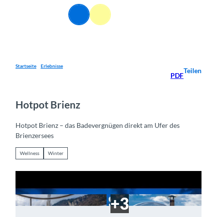
Z
DE
u
Webcams
Informationen
Suche
Menü
m
I
n
h
a
Startseite
Erlebnisse
Teilen
PDF
l
t
Hotpot Brienz
Hotpot Brienz – das Badevergnügen direkt am Ufer des
Brienzersees
Wellness
Winter