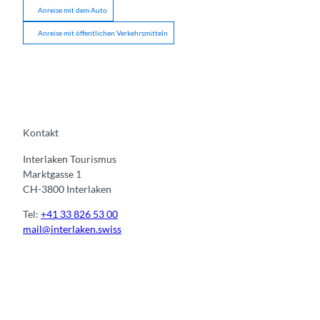
Anreise mit dem Auto
Anreise mit öffentlichen Verkehrsmitteln
Kontakt
Interlaken Tourismus
Marktgasse 1
CH-3800 Interlaken
Tel:
+41 33 826 53 00
mail@interlaken.swiss
I
F
y
L
n
a
o
i
s
c
u
n