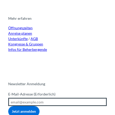
t
e
t
k
a
b
u
e
g
o
b
d
r
o
e
i
Mehr erfahren
a
k
n
Öffnungszeiten
m
Anreise planen
Unterkünfte
/
AGB
Kongresse & Gruppen
Infos für Beherbergende
Newsletter Anmeldung
E-Mail-Adresse
(Erforderlich)
Jetzt anmelden