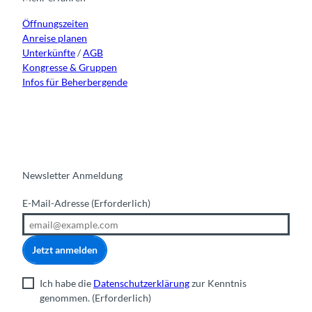
a
k
n
Öffnungszeiten
m
Anreise planen
Unterkünfte
/
AGB
Kongresse & Gruppen
Infos für Beherbergende
Newsletter Anmeldung
E-Mail-Adresse
(Erforderlich)
Jetzt anmelden
Ich habe die
Datenschutzerklärung
zur Kenntnis
genommen.
(Erforderlich)