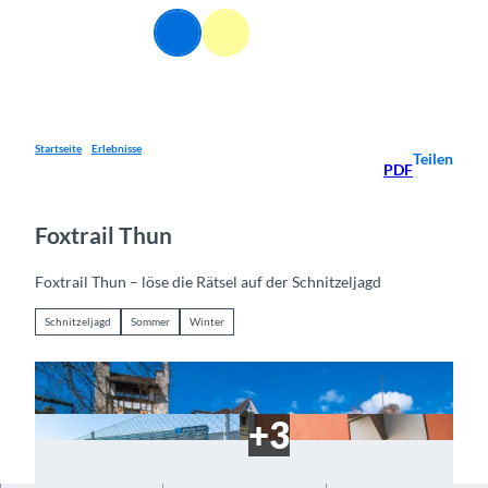
Z
DE
u
Webcams
Informationen
Suche
Menü
m
I
n
h
a
Startseite
Erlebnisse
Teilen
PDF
l
t
Foxtrail Thun
Foxtrail Thun – löse die Rätsel auf der Schnitzeljagd
Schnitzeljagd
Sommer
Winter