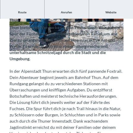
Route
Anrufen
Website
Begib dich auf die Spur des Fuchses und entdecke die Stadt
Thun
© Foxtrail Thun, Interlaken Tourismus |
© Foxtrail Thun, Interlaken Tourismus |
Thun bietet viele Verstecke für den Fuchs. Begib dich auf die
CC-BY-SA
CC-BY-SA
Spur der Füchse und löse die verschiedenen Rätsel, um ans
Ziel zu gelangen. Erlebe Thun auf eine interaktive Art und
Weise. Es erwartet dich eine abwechslungsreiche und
unterhaltsame Schnitzeljagd durch die Stadt und die
© Foxtrail Thun, Interlaken Tourismus |
CC-BY-SA
Umgebung.
In der Alpenstadt Thun erwarten dich fünf pannende Foxtrail.
Dein Abenteuer beginnt jeweils am Bahnhof Thun. Auf dem
Rundgang gelangst du zu verschiedenen Stationen mit
Überraschungen und kniffligen Aufgaben. Du entzifferst
Botschaften und meisterst technische Herausforderungen.
Die Lösung führt dich jeweils weiter auf der Fährte des
Fuchses. Die Spur führt dich je nach Trail hinaus in die Natur,
zu Schlössern oder Burgen, in Schluchten und in Parks sowie
auch durch die Thuner Innenstadt. Dank wachsendem
Jagdinstinkt erreichst du mit deiner Familien oder deinem