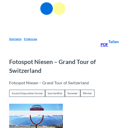
Z
DE
u
Webcams
Informationen
Suche
Menü
m
I
n
h
a
Startseite
Erlebnisse
Teilen
PDF
l
t
Fotospot Niesen – Grand Tour of
Switzerland
Fotospot Niesen – Grand Tour of Switzerland
Aussichtspunkte/-türme
barrierefrei
Sommer
Winter