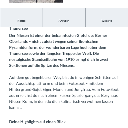
©
CC-BY-SA
Route
Anrufen
Website
Entdecke den Fotospot auf dem Niesen mit Blick auf den
Thunersee
Der Niesen ist einer der bekanntesten Gipfel des Berner
Oberlands – nicht zuletzt wegen seiner ikonischen
Pyramidenform, der wunderbaren Lage hoch über dem
Thunersee sowie der längsten Treppe der Welt. Die
nostalgische Standseilbahn von 1910 bringt dich in zwei
Sektionen auf die Spitze des Niesens.
Auf dem gut begehbaren Weg bist du in wenigen Schritten auf
der Aussichtsplattform und beim Fotospot – mit dem
Hintergrund-Sujet Eiger, Mönch und Jungfrau. Vom Foto-Spot
aus erreichst du nach einem kurzen Spaziergang das Berghaus
Niesen Kulm, in dem du dich kulinarisch verwöhnen lassen
kannst.
Deine Highlights auf einen Blick