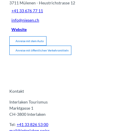
3711
Mülenen
- Heustrichstrasse 12
+41 33 676 77 11
info@niesen.ch
Website
Anreise mit dem Auto
Anreise mit öffentlichen Verkehrsmitteln
Kontakt
Interlaken Tourismus
Marktgasse 1
CH-3800 Interlaken
Tel:
+41 33 826 53 00
mail@interlaken.swiss