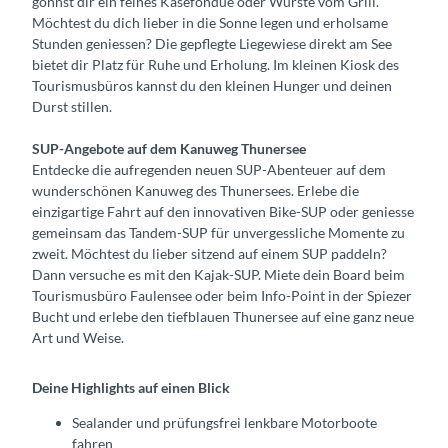
gönnst dir ein feines Käsefondue oder Würste vom Grill.
Möchtest du dich lieber in die Sonne legen und erholsame
Stunden geniessen? Die gepflegte Liegewiese direkt am See
bietet dir Platz für Ruhe und Erholung. Im kleinen Kiosk des
Tourismusbüros kannst du den kleinen Hunger und deinen
Durst stillen.
SUP-Angebote auf dem Kanuweg Thunersee
Entdecke die aufregenden neuen SUP-Abenteuer auf dem
wunderschönen Kanuweg des Thunersees. Erlebe die
einzigartige Fahrt auf den innovativen Bike-SUP oder geniesse
gemeinsam das Tandem-SUP für unvergessliche Momente zu
zweit. Möchtest du lieber sitzend auf einem SUP paddeln?
Dann versuche es mit den Kajak-SUP. Miete dein Board beim
Tourismusbüro Faulensee oder beim Info-Point in der Spiezer
Bucht und erlebe den tiefblauen Thunersee auf eine ganz neue
Art und Weise.
Deine Highlights auf einen Blick
Sealander und prüfungsfrei lenkbare Motorboote
fahren