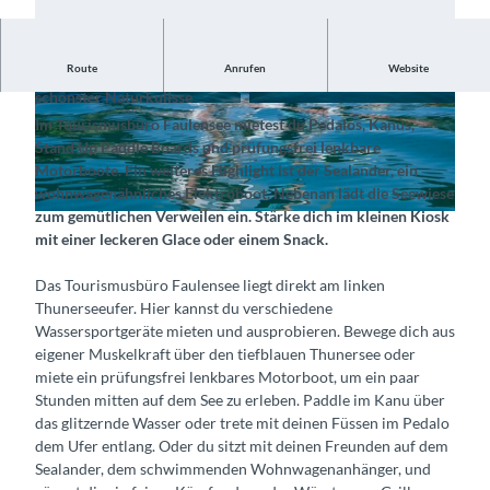
Route
Anrufen
Website
Erlebe das Element Wasser aktiv beim Paddeln und Treten in
schönster Naturkulisse
© Tourismusbüro Faulensee, Interlaken Touris
© Tourismusbüro Faulensee, Interlaken Touris
Im Tourismusbüro Faulensee mietest du Pedalos, Kanus,
mus |
CC-BY-SA
mus |
CC-BY-SA
Stand Up Paddle Boards und prüfungsfrei lenkbare
Motorboote. Ein weiteres Highlight ist der Sealander, ein
wohnwagenähnliches Elektroboot. Nebenan lädt die Seewiese
zum gemütlichen Verweilen ein. Stärke dich im kleinen Kiosk
©
CC-BY-SA
mit einer leckeren Glace oder einem Snack.
Das Tourismusbüro Faulensee liegt direkt am linken
Thunerseeufer. Hier kannst du verschiedene
Wassersportgeräte mieten und ausprobieren. Bewege dich aus
eigener Muskelkraft über den tiefblauen Thunersee oder
miete ein prüfungsfrei lenkbares Motorboot, um ein paar
Stunden mitten auf dem See zu erleben. Paddle im Kanu über
das glitzernde Wasser oder trete mit deinen Füssen im Pedalo
dem Ufer entlang. Oder du sitzt mit deinen Freunden auf dem
Sealander, dem schwimmenden Wohnwagenanhänger, und