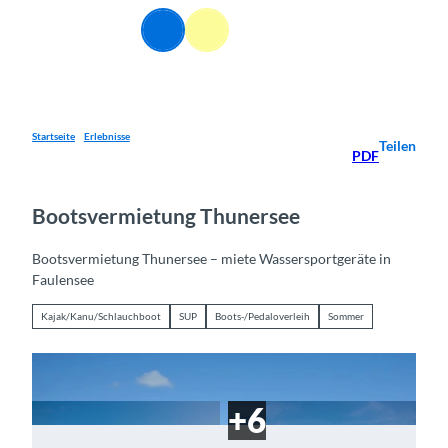
Z
DE
u
Webcams
Informationen
Suche
Menü
m
I
n
h
a
Startseite
Erlebnisse
Teilen
PDF
l
t
Bootsvermietung Thunersee
Bootsvermietung Thunersee – miete Wassersportgeräte in
Faulensee
Kajak/Kanu/Schlauchboot
SUP
Boots-/Pedaloverleih
Sommer