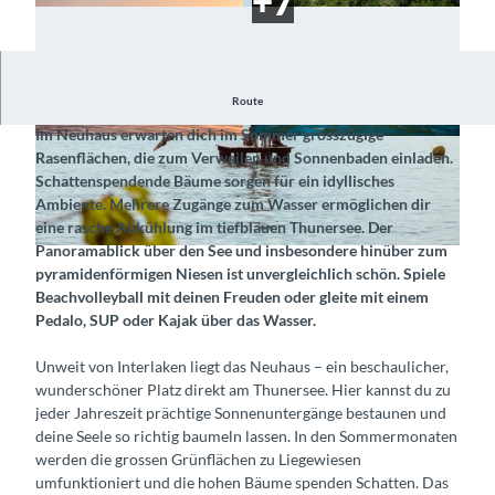
Route
Sommer, Sonne und Erfrischung mit Ausblick
Im Neuhaus erwarten dich im Sommer grosszügige
© Interlaken Tourismus |
CC-BY-SA
© visualimpact.ch | Thomas Ulrich, Interlaken T
Rasenflächen, die zum Verweilen und Sonnenbaden einladen.
ourismus |
CC-BY-SA
Schattenspendende Bäume sorgen für ein idyllisches
Ambiente. Mehrere Zugänge zum Wasser ermöglichen dir
eine rasche Abkühlung im tiefblauen Thunersee. Der
Panoramablick über den See und insbesondere hinüber zum
© Interlaken Tourismus |
CC-BY-SA
pyramidenförmigen Niesen ist unvergleichlich schön. Spiele
Beachvolleyball mit deinen Freuden oder gleite mit einem
Pedalo, SUP oder Kajak über das Wasser.
Unweit von Interlaken liegt das Neuhaus – ein beschaulicher,
wunderschöner Platz direkt am Thunersee. Hier kannst du zu
jeder Jahreszeit prächtige Sonnenuntergänge bestaunen und
deine Seele so richtig baumeln lassen. In den Sommermonaten
werden die grossen Grünflächen zu Liegewiesen
umfunktioniert und die hohen Bäume spenden Schatten. Das