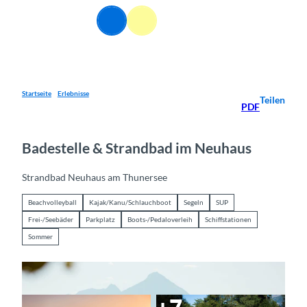
Z
DE
u
Webcams
Informationen
Suche
Menü
m
I
n
h
a
Startseite
Erlebnisse
Teilen
PDF
l
t
Badestelle & Strandbad im Neuhaus
Strandbad Neuhaus am Thunersee
Beachvolleyball
Kajak/Kanu/Schlauchboot
Segeln
SUP
Frei-/Seebäder
Parkplatz
Boots-/Pedaloverleih
Schiffstationen
Sommer