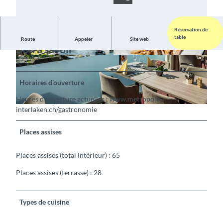
Réservation de
table
Route
Appeler
Site web
Bon à savoir
©
CC-BY-SA
©
CC-BY-SA
Horaires d'ouverture
Heures d'ouverture actuelles : www.metropole-
interlaken.ch/gastronomie
©
CC-BY-SA
Places assises
Places assises (total intérieur) : 65
Places assises (terrasse) : 28
Types de cuisine