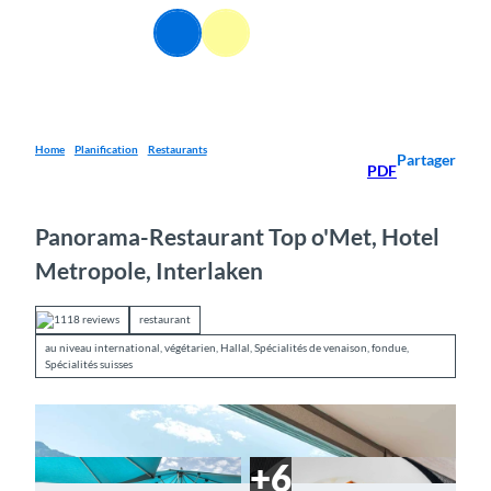
T
FR
o
Webcams
Information
Recherche
Menu
c
o
n
t
e
Home
Planification
Restaurants
Partager
PDF
n
t
Panorama-Restaurant Top o'Met, Hotel
Metropole, Interlaken
1118 reviews
restaurant
au niveau international, végétarien, Hallal, Spécialités de venaison, fondue,
Spécialités suisses