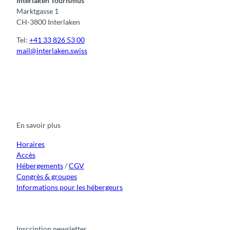
Interlaken Tourismus
Marktgasse 1
CH-3800 Interlaken
Tel:
+41 33 826 53 00
mail@interlaken.swiss
F
Y
I
t
L
a
o
n
i
i
c
u
s
k
n
e
t
t
t
k
b
u
a
o
e
o
b
g
k
d
En savoir plus
o
e
r
I
k
a
n
m
Horaires
Accès
Hébergements
/
CGV
Congrès & groupes
Informations pour les hébergeurs
Inscription newsletter