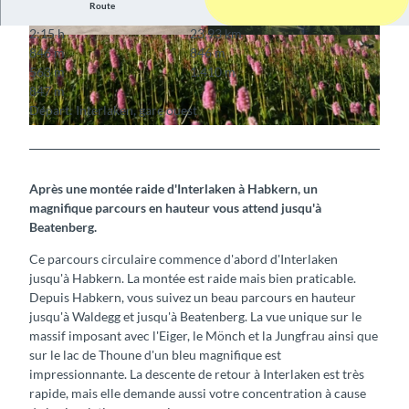
Route
2:15 h
23,93 km
© Interlaken Tourismus
© Interlaken Tourismus
846 m
846 m
563 m
1.410 m
847 m
Départ: Interlaken, gare ouest
© Interlaken Tourismus
Après une montée raide d'Interlaken à Habkern, un
magnifique parcours en hauteur vous attend jusqu'à
Beatenberg.
Ce parcours circulaire commence d'abord d'Interlaken
jusqu'à Habkern. La montée est raide mais bien praticable.
Depuis Habkern, vous suivez un beau parcours en hauteur
jusqu'à Waldegg et jusqu'à Beatenberg. La vue unique sur le
massif imposant avec l'Eiger, le Mönch et la Jungfrau ainsi que
sur le lac de Thoune d'un bleu magnifique est
impressionnante. La descente de retour à Interlaken est très
rapide, mais elle demande aussi votre concentration à cause