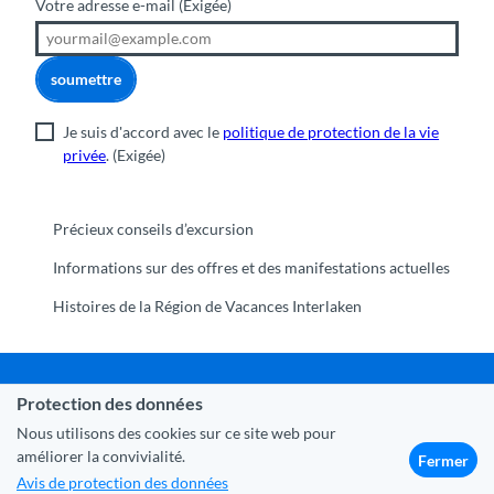
Votre adresse e-mail
(Exigée)
soumettre
Je suis d'accord avec le
politique de protection de la vie
privée
.
(Exigée)
Précieux conseils d’excursion
Informations sur des offres et des manifestations actuelles
Histoires de la Région de Vacances Interlaken
Protection des données
Commune Interlaken
|
Mentions légales
|
Protection des
données
|
Contact
|
A propos de nous
|
Trade Corner
|
Nous utilisons des cookies sur ce site web pour
Médias
|
Partenaires
améliorer la convivialité.
Fermer
Avis de protection des données