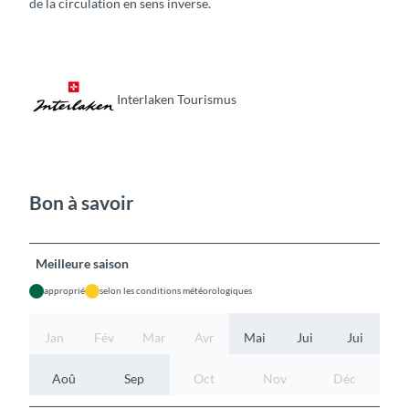
de la circulation en sens inverse.
Interlaken Tourismus
Bon à savoir
Meilleure saison
approprié
selon les conditions météorologiques
Jan
Fév
Mar
Avr
Mai
Jui
Jui
Aoû
Sep
Oct
Nov
Déc