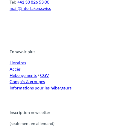
Tel:
+41 33 826 53 00
mail@interlaken.swiss
F
Y
I
t
L
a
o
n
i
i
c
u
s
k
n
e
t
t
t
k
b
u
a
o
e
o
b
g
k
d
En savoir plus
o
e
r
I
k
a
n
m
Horaires
Accès
Hébergements
/
CGV
Congrès & groupes
Informations pour les hébergeurs
Inscription newsletter
(seulement en allemand)