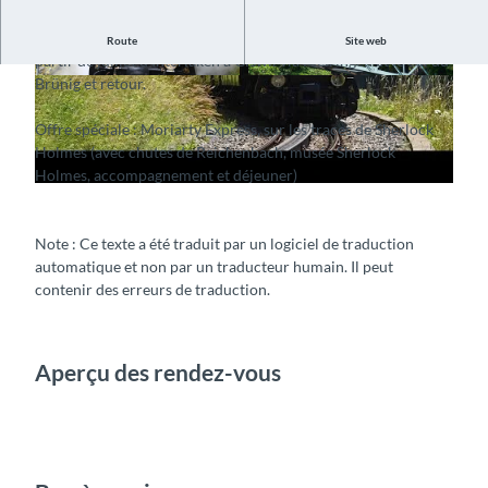
L
En été, le train à vapeur du Brünig circule tous les mois à
Route
Site web
i
partir de juillet d'Interlaken à Giswil via Meiringen et le col du
Brünig et retour.
r
© Guidle.com
© Guidle.com
e
Offre spéciale : Moriarty Express, sur les traces de Sherlock
l
Holmes (avec chutes de Reichenbach, musée Sherlock
a
Holmes, accompagnement et déjeuner)
v
i
d
Note : Ce texte a été traduit par un logiciel de traduction
automatique et non par un traducteur humain. Il peut
é
contenir des erreurs de traduction.
o
Aperçu des rendez-vous