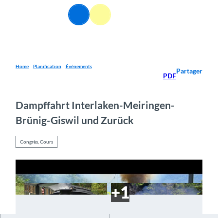
T
FR
o
Webcams
Information
Recherche
Menu
c
o
n
t
e
Home
Planification
Événements
Partager
PDF
n
t
Dampffahrt Interlaken-Meiringen-
Brünig-Giswil und Zurück
Congrès, Cours