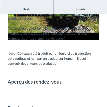
L
En été, le train à vapeur du Brünig circule tous les mois à
Route
Site web
i
partir de juillet d'Interlaken à Giswil via Meiringen et le col du
Brünig et retour.
r
© Guidle.com
© Guidle.com
e
Offre spéciale : Moriarty Express, sur les traces de Sherlock
l
Holmes (avec chutes de Reichenbach, musée Sherlock
a
Holmes, accompagnement et déjeuner)
v
i
d
Note : Ce texte a été traduit par un logiciel de traduction
automatique et non par un traducteur humain. Il peut
é
contenir des erreurs de traduction.
o
Aperçu des rendez-vous