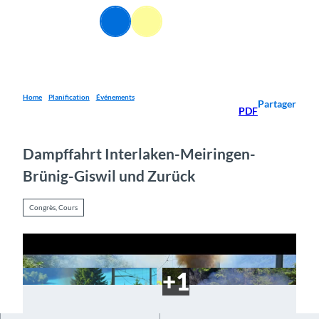
T
FR
o
Webcams
Information
Recherche
Menu
c
o
n
t
e
Home
Planification
Événements
Partager
PDF
n
t
Dampffahrt Interlaken-Meiringen-
Brünig-Giswil und Zurück
Congrès, Cours