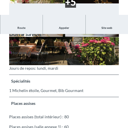
Route
Appeler
Site web
Bon à savoir
© Alpenblick Wilderswil, Interlaken Tourismus |
© Alpenblick Wilderswil, Interlaken Tourismus |
CC-BY-SA
CC-BY-SA
Horaires d'ouverture
Réservation obligatoire
Jours de repos: lundi, mardi
© Alpenblick Wilderswil, Interlaken Tourismus |
CC-BY-SA
Spécialités
1 Michelin étoile, Gourmet, Bib Gourmant
Places assises
Places assises (total intérieur) : 80
Places assises (salle annexe 1) : 60