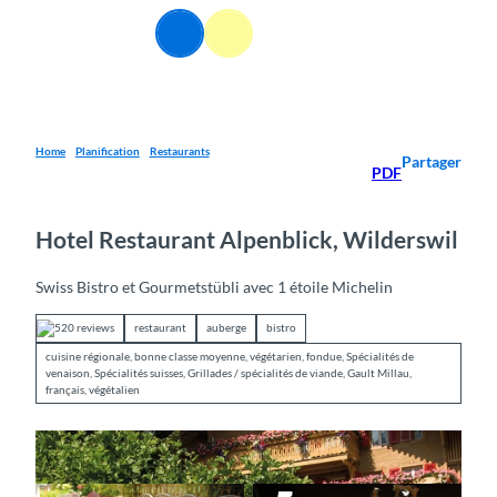
T
FR
o
Webcams
Information
Recherche
Menu
c
o
n
t
e
Home
Planification
Restaurants
Partager
PDF
n
t
Hotel Restaurant Alpenblick, Wilderswil
Swiss Bistro et Gourmetstübli avec 1 étoile Michelin
520 reviews
restaurant
auberge
bistro
cuisine régionale, bonne classe moyenne, végétarien, fondue, Spécialités de
venaison, Spécialités suisses, Grillades / spécialités de viande, Gault Millau,
français, végétalien