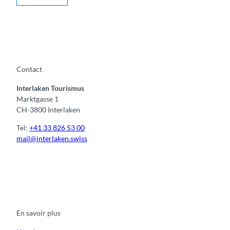
Contact
Interlaken Tourismus
Marktgasse 1
CH-3800 Interlaken
Tel:
+41 33 826 53 00
mail@interlaken.swiss
F
Y
I
t
L
a
o
n
i
i
c
u
s
k
n
e
t
t
t
k
b
u
a
o
e
o
b
g
k
d
En savoir plus
o
e
r
I
k
a
n
m