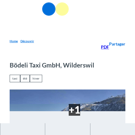
T
FR
o
Webcams
Information
Recherche
Menu
c
o
n
t
e
Home
Découvrir
Partager
PDF
n
t
Bödeli Taxi GmbH, Wilderswil
taxi
été
hiver