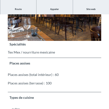
Route
Appeler
Site web
Bon à savoir
©
CC-BY-SA
©
CC-BY-SA
Horaires d'ouverture
©
CC-BY-SA
Spécialités
Tex Mex / nourriture mexicaine
Places assises
Places assises (total intérieur) : 60
Places assises (terrasse) : 100
Types de cuisine
autre