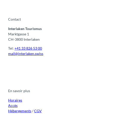
Contact
Interlaken Tourismus
Marktgasse 1
CH-3800 Interlaken
Tel:
+41 33 826 53 00
mail@interlaken.swiss
F
Y
I
t
L
a
o
n
i
i
c
u
s
k
n
e
t
t
t
k
b
u
a
o
e
o
b
g
k
d
En savoir plus
o
e
r
I
k
a
n
m
Horaires
Accès
Hébergements
/
CGV