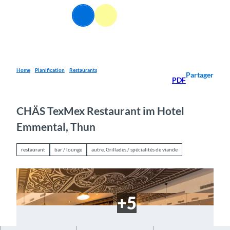
T
FR
o
Webcams
Information
Recherche
Menu
c
o
n
t
e
Home
Planification
Restaurants
Partager
PDF
n
t
CHÄS TexMex Restaurant im Hotel
Emmental, Thun
restaurant
bar / lounge
autre, Grillades / spécialités de viande