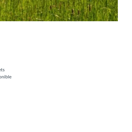
ets
onible