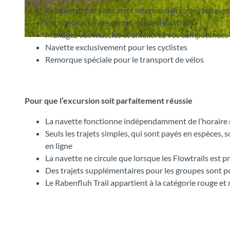
Rapidement et sans arrêt intermédiaire avec la navet
Encore plus de descentes sur les Flowtrails
Ménagez vos muscles et améliorez vos compétences
© STI Services AG, Interlaken Tourismus |
CC-BY-SA
Navette exclusivement pour les cyclistes
Remorque spéciale pour le transport de vélos
Pour que l’excursion soit parfaitement réussie
La navette fonctionne indépendamment de l’horaire 
Seuls les trajets simples, qui sont payés en espèces, 
en ligne
La navette ne circule que lorsque les Flowtrails est pr
Des trajets supplémentaires pour les groupes sont p
Le Rabenfluh Trail appartient à la catégorie rouge et