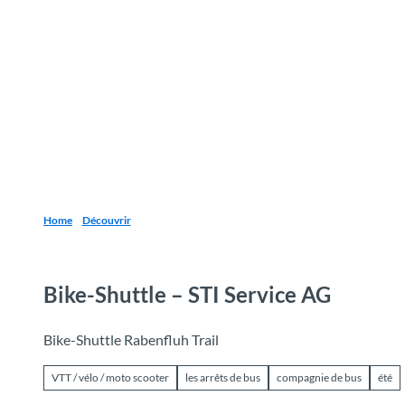
T
o
Destinations
Découvrir
Planification
c
o
n
t
e
n
t
Home
Découvrir
Bike-Shuttle – STI Service AG
Bike-Shuttle Rabenfluh Trail
VTT / vélo / moto scooter
les arrêts de bus
compagnie de bus
été