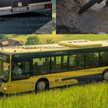
oldiwil et Heiligenschwendi
fluh ou Goldiwheel. Avec la Bike-Shuttle de STI Service AG de T
re encore plus de descentes sur les Flowtrails. Ménagez vos mu
ur vous transporter, vous et votre vélo, rapidement et
© Bikepark Thunersee, Interlaken Tourismus |
CC-BY-S
normal de la ligne et est exclusivement destinée aux cyclistes. L
opération avec l’association du Bikepark Thunersee. Utilisez l’«up
platz (ancienne place du marché aux bestiaux) vers Goldiwil, Wend
orque spéciale pour les vélos et ne circule que lorsque les Biketra
sur l'horaire actuel deux heures avant le début du service sur le s